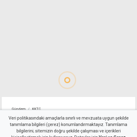
Gündem
KKTC
Taçoy'dan seçim yorumu:
Veri politikasındaki amaçlarla sınırlı ve mevzuata uygun şekilde
tanımlama bilgileri (çerez) konumlandırmaktayız. Tanımlama
UBP'nin en kötü hali CTP'nin
bilgilerini; sitemizin doğru şekilde çalışması ve içerikleri