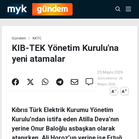
Gündem
KKTC
KIB-TEK Yönetim Kurulu'na
yeni atamalar
25 Mayıs 2026
Güncelleme:
26
Mayıs 2026
A
A
Kıbrıs Türk Elektrik Kurumu Yönetim
Kurulu’ndan istifa eden Atilla Deva’nın
yerine Onur Baloğlu asbaşkan olarak
atanırken, Ali Horoz’un yerine ise Ertuğ