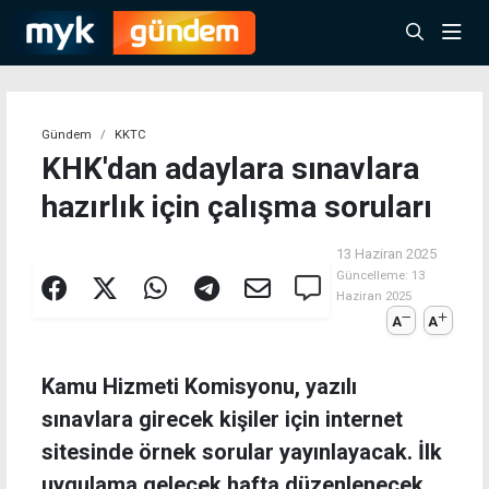
Gündem
KKTC
KHK'dan adaylara sınavlara
hazırlık için çalışma soruları
13 Haziran 2025
Güncelleme:
13
Haziran 2025
A
A
Kamu Hizmeti Komisyonu, yazılı
sınavlara girecek kişiler için internet
sitesinde örnek sorular yayınlayacak. İlk
uygulama gelecek hafta düzenlenecek