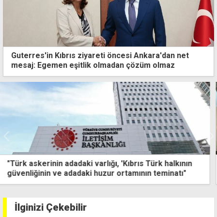
Guterres'in Kıbrıs ziyareti öncesi Ankara'dan net
mesaj: Egemen eşitlik olmadan çözüm olmaz
Erhürman, Guterres ve Hristodulidis ara bölgede
akşam yemeğinde buluştu
İlginizi Çekebilir