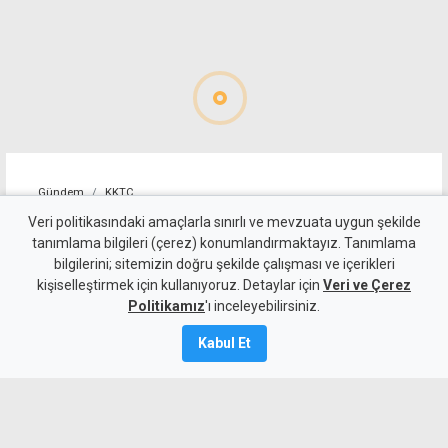
Gündem
KKTC
Savaşan'dan çalıştay
Veri politikasındaki amaçlarla sınırlı ve mevzuata uygun şekilde
tanımlama bilgileri (çerez) konumlandırmaktayız. Tanımlama
vurgusu: Yalnız UBP'nin
bilgilerini; sitemizin doğru şekilde çalışması ve içerikleri
kişiselleştirmek için kullanıyoruz. Detaylar için
değil, KKTC'nin de geleceğine
Veri ve Çerez
Politikamız
'ı inceleyebilirsiniz.
ışık tutacak
Kabul Et
9 Ağustos 2026
A
A