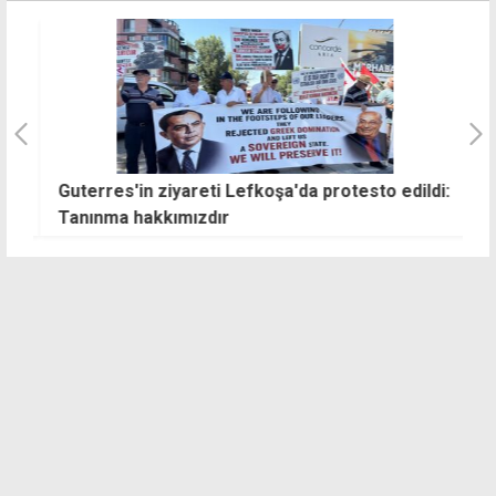
Guterres'in ziyareti Lefkoşa'da protesto edildi:
E
Tanınma hakkımızdır
n
o