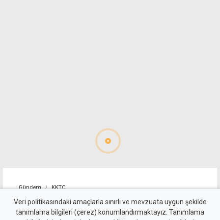
Gündem
KKTC
Berova - Şenkul polemiğinde
Veri politikasındaki amaçlarla sınırlı ve mevzuata uygun şekilde
tanımlama bilgileri (çerez) konumlandırmaktayız. Tanımlama
X-Ray gündemi: Merkezi