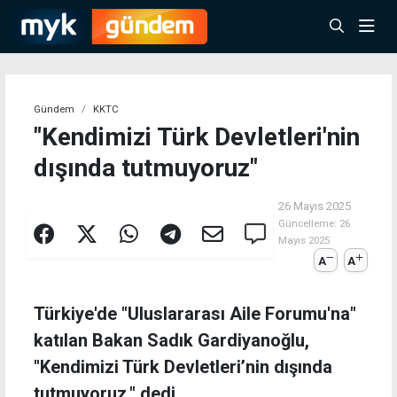
Gündem
KKTC
"Kendimizi Türk Devletleri'nin
dışında tutmuyoruz"
26 Mayıs 2025
Güncelleme:
26
Mayıs 2025
A
A
Türkiye'de "Uluslararası Aile Forumu'na"
katılan Bakan Sadık Gardiyanoğlu,
"Kendimizi Türk Devletleri’nin dışında
tutmuyoruz." dedi.