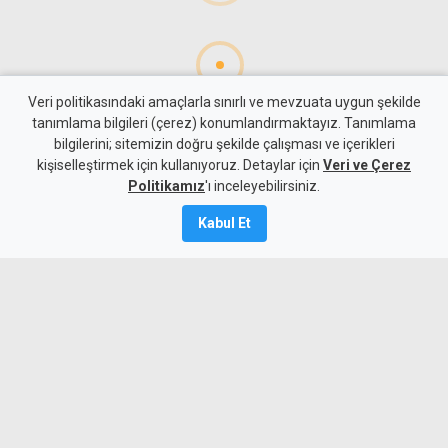
Veri politikasındaki amaçlarla sınırlı ve mevzuata uygun şekilde
tanımlama bilgileri (çerez) konumlandırmaktayız. Tanımlama
bilgilerini; sitemizin doğru şekilde çalışması ve içerikleri
Gündem
Güney
kişiselleştirmek için kullanıyoruz. Detaylar için
Veri ve Çerez
"Sürecin önündeki temel
Politikamız
'ı inceleyebilirsiniz.
engel, Türkiye'nin iki devletli
Kabul Et
çözümü yinelemesi"
5 Ağustos 2026
A
A
Cumhurbaşkanı Erhürman'ın
metodolojisinde bazı konulara atıf
yapmasını olumlu bulan Rum müzakereci