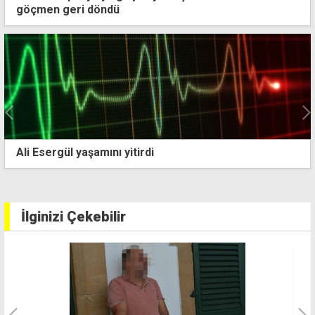
göçmen geri döndü
Türkiye'den Kıbrıs mesajı: AB tarafsızlığını 2004'te
kaybetti
İlginizi Çekebilir