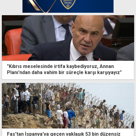
"Kıbrıs meselesinde irtifa kaybediyoruz, Annan
Planı'ndan daha vahim bir süreçle karşı karşıyayız"
Fas'tan İspanya'ya geçen yaklaşık 53 bin düzensiz