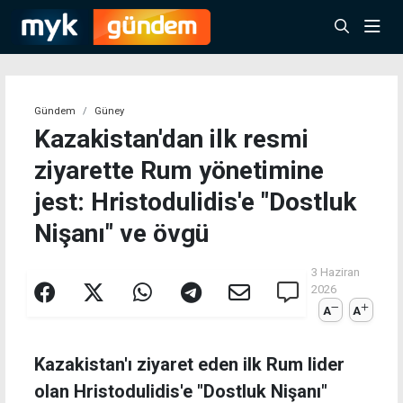
Gündem
Güney
Kazakistan'dan ilk resmi
ziyarette Rum yönetimine
jest: Hristodulidis'e "Dostluk
Nişanı" ve övgü
3 Haziran
2026
A
A
Kazakistan'ı ziyaret eden ilk Rum lider
olan Hristodulidis'e "Dostluk Nişanı"