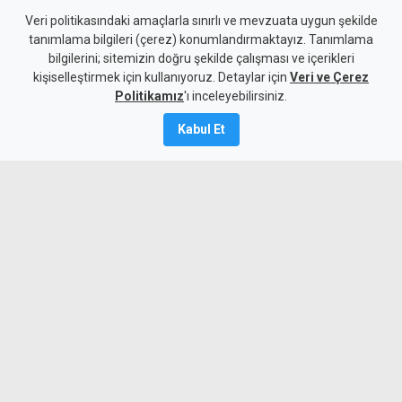
Yeşil reçeteli haplarla
Veri politikasındaki amaçlarla sınırlı ve mevzuata uygun şekilde
tanımlama bilgileri (çerez) konumlandırmaktayız. Tanımlama
yakalanan zanlılara ek
bilgilerini; sitemizin doğru şekilde çalışması ve içerikleri
kişiselleştirmek için kullanıyoruz. Detaylar için
tutukluluk
Veri ve Çerez
Politikamız
'ı inceleyebilirsiniz.
Kamalı Haber,
7
Kabul Et
Ağustos 2026
A
A
Lefkoşa’da 218 yeşil reçeteli hap
bulundurmaktan tutuklanan iki zanlının
polisteki tutukluluk süreleri bir hafta
daha uzatıldı.