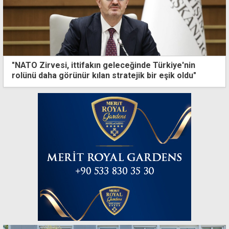
"NATO Zirvesi, ittifakın geleceğinde Türkiye'nin
rolünü daha görünür kılan stratejik bir eşik oldu"