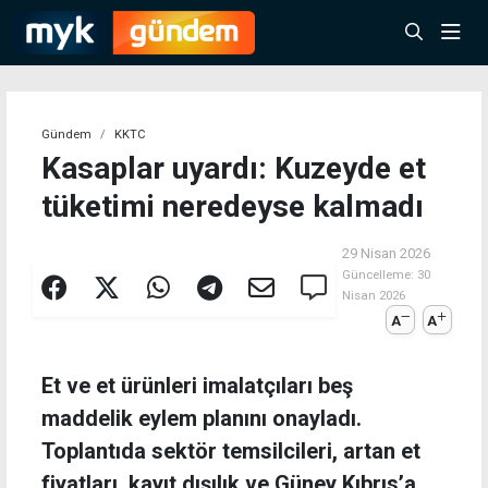
Gündem
KKTC
Kasaplar uyardı: Kuzeyde et
tüketimi neredeyse kalmadı
29 Nisan 2026
Güncelleme:
30
Nisan 2026
A
A
Et ve et ürünleri imalatçıları beş
maddelik eylem planını onayladı.
Toplantıda sektör temsilcileri, artan et
fiyatları, kayıt dışılık ve Güney Kıbrıs’a