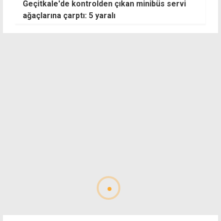
Geçitkale'de kontrolden çıkan minibüs servi
T
ağaçlarına çarptı: 5 yaralı
z