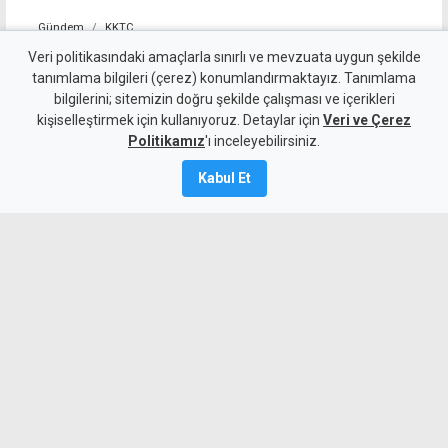
Gündem
KKTC
10 kişi kalan Beşiktaş'tan
Veri politikasındaki amaçlarla sınırlı ve mevzuata uygun şekilde
tanımlama bilgileri (çerez) konumlandırmaktayız. Tanımlama
altın değerinde galibiyet
bilgilerini; sitemizin doğru şekilde çalışması ve içerikleri
kişiselleştirmek için kullanıyoruz. Detaylar için
Veri ve Çerez
6 Ağustos 2026
Politikamız
'ı inceleyebilirsiniz.
A
A
Kabul Et
Beşiktaş, UEFA Avrupa Ligi 3. eleme turu
ilk maçında deplasmanda Hradec
Kralove'yi 1-0 mağlup ederek rövanş
öncesi önemli avantaj elde etti. Siyah-
beyazlılar, 10 kişi kalmasına rağmen
Semih Kılıçsoy'un golüyle galibiyete
uzandı.