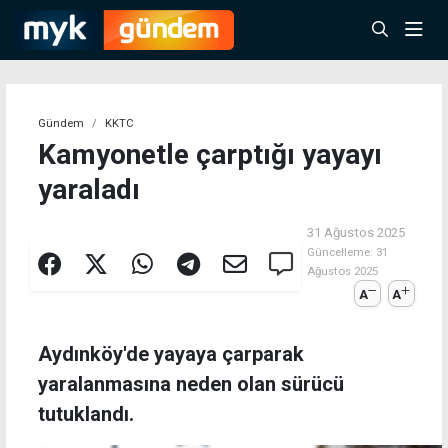
Gündem
KKTC
Kamyonetle çarptığı yayayı
yaraladı
31 Ağustos 2025
Güncelleme:
31
Ağustos 2025
A
A
Aydınköy'de yayaya çarparak
yaralanmasına neden olan sürücü
tutuklandı.