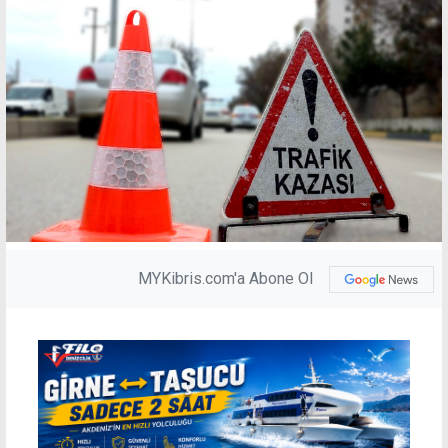
MYKibris.com'a Abone Ol