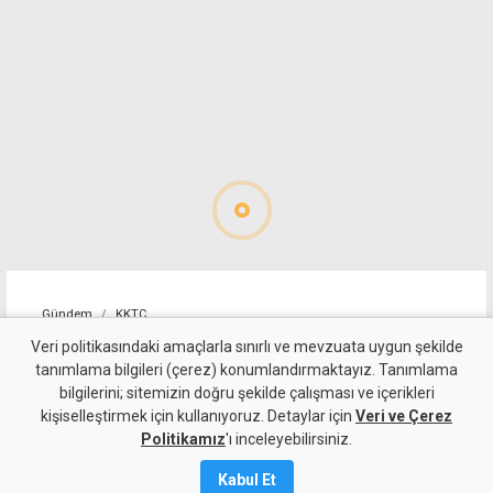
Gündem
KKTC
Girne-Değirmenlik Dağ
Veri politikasındaki amaçlarla sınırlı ve mevzuata uygun şekilde
tanımlama bilgileri (çerez) konumlandırmaktayız. Tanımlama
Yolu'nun bir bölümü trafiğe
bilgilerini; sitemizin doğru şekilde çalışması ve içerikleri
kişiselleştirmek için kullanıyoruz. Detaylar için
kapatılacak
Veri ve Çerez
Politikamız
'ı inceleyebilirsiniz.
9 Ağustos 2026
Kabul Et