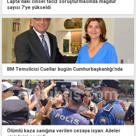
Lapta'daki cinsel taciz soruşturmasında mağdur
sayısı 7'ye yükseldi
BM Temsilcisi Cuellar bugün Cumhurbaşkanlığı'nda
"AB ile de güven yaratıcı önlemlere ihtiyacımız var"