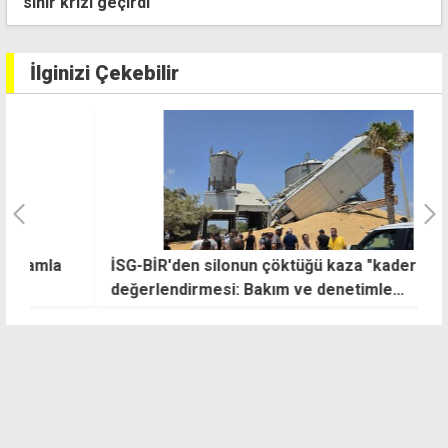
İlginizi Çekebilir
İSG-BİR'den silonun çöktüğü kaza "kader değil"
"
değerlendirmesi: Bakım ve denetimle
önlenebilirdi