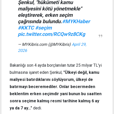
Şenkul, "hükümeti kamu
maliyesini kötü yönetmekle"
eleştirerek, erken seçim
çağrısında bulundu.
#MYKHaber
#KKTC
#seçim
pic.twitter.com/RCQw9z8CKg
— MYKibris.com (@MYKibris)
April 29,
2026
Bakanlığı son 4 ayda borçlanılan tutar 25 milyar TL'yi
bulmasına işaret eden Şenkul,
"Ülkeyi değil, kamu
maliyesi batırdıklarını söylüyorum, ülkeyi de
batırmayı beceremediler. Onlar becermeden
beklentim erken seçimdir yani bunun bu saatten
sonra seçime kalmış resmi tarihine kalmış 6 ay
ya da 7 ay…"
dedi.