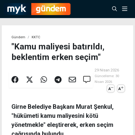
Gündem
KKTC
"Kamu maliyesi batırıldı,
beklentim erken seçim"
29 Nisan 2026
Güncelleme:
30
Nisan 2026
A
A
Girne Belediye Başkanı Murat Şenkul,
"hükümeti kamu maliyesini kötü
yönetmekle" eleştirerek, erken seçim
çağrısında bulundu.