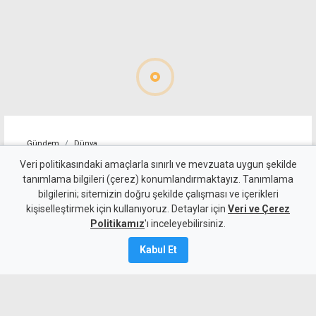
Gündem
Dünya
ABD, İran'a yönelik bazı
Veri politikasındaki amaçlarla sınırlı ve mevzuata uygun şekilde
tanımlama bilgileri (çerez) konumlandırmaktayız. Tanımlama
yaptırımları kaldırdı
bilgilerini; sitemizin doğru şekilde çalışması ve içerikleri
kişiselleştirmek için kullanıyoruz. Detaylar için
Veri ve Çerez
5 Ağustos 2026
Politikamız
'ı inceleyebilirsiniz.
A
A
Kabul Et
İran, Umman ile Hürmüz Boğazı'ndan
gemi geçişini sağlayacak güzergah