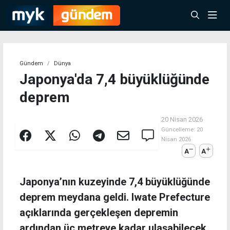
Gündem
Dünya
Japonya'da 7,4 büyüklüğünde
deprem
20 Nisan 2026
Güncelleme:
20
Nisan 2026
A
A
Japonya’nın kuzeyinde 7,4 büyüklüğünde
deprem meydana geldi. Iwate Prefecture
açıklarında gerçekleşen depremin
ardından üç metreye kadar ulaşabilecek