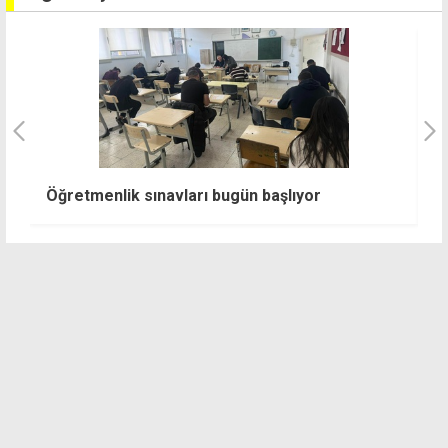
cu
L
Öğretmenlik sınavları bugün başlıyor
s