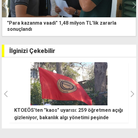
Nizam Allanazarov cinayetinde tek zanlı M.Q. kaldı, 6
zanlı aklandı
İlginizi Çekebilir
KTOEÖS'ten "kaos" uyarısı: 259 öğretmen açığı
M
gizleniyor, bakanlık algı yönetimi peşinde
b