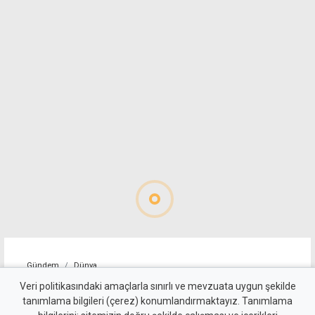
Gündem
Dünya
ABD, İran'a yönelik bazı
Veri politikasındaki amaçlarla sınırlı ve mevzuata uygun şekilde
tanımlama bilgileri (çerez) konumlandırmaktayız. Tanımlama
yaptırımları kaldırdı