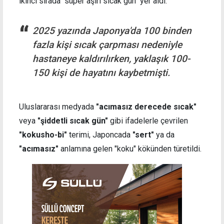
ikinci sırada "süper aşırı sıcak gün" yer aldı.
2025 yazında Japonya'da 100 binden
fazla kişi sıcak çarpması nedeniyle
hastaneye kaldırılırken, yaklaşık 100-
150 kişi de hayatını kaybetmişti.
Uluslararası medyada
"acımasız derecede sıcak"
veya
"şiddetli sıcak gün"
gibi ifadelerle çevrilen
"kokusho-bi"
terimi, Japoncada
"sert"
ya da
"acımasız"
anlamına gelen "koku" kökünden türetildi.