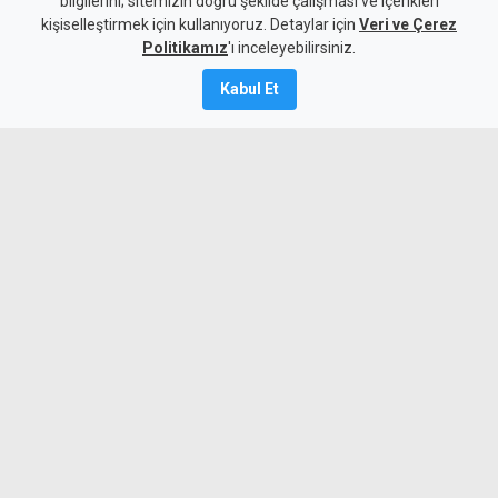
bilgilerini; sitemizin doğru şekilde çalışması ve içerikleri
kişiselleştirmek için kullanıyoruz. Detaylar için
Veri ve Çerez
5 Ağustos 2026
Politikamız
'ı inceleyebilirsiniz.
A
A
Kabul Et
İran, Umman ile Hürmüz Boğazı'ndan
gemi geçişini sağlayacak güzergah
konusunda anlaşmaya vardığını açıkladı.
Aynı zamanda ABD, İran bağlantılı bazı
havayolu şirketleri ve uçaklara yönelik
yaptırımları kaldırdı.