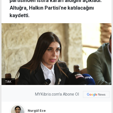
partisinden istifa kararı aldığını açıkladı.
Altuğra, Halkın Partisi'ne katılacağını
kaydetti.
TAK
MYKibris.com'a Abone Ol
Nurgül Ece