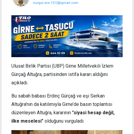
nurgul.ece.1212@gmail.com
Ulusal Birlik Partisi (UBP) Girne Milletvekili İzlem
Gürçağ Altuğra, partisinden istifa kararı aldığını
açıkladı.
Bu sabah babası Erdinç Gürçağ ve eşi Serkan
Altuğra'nın da katılımıyla Girne’de basın toplantısı
düzenleyen
Altuğra, kararının
"siyasi hesap değil,
ilke meselesi"
olduğunu vurguladı.