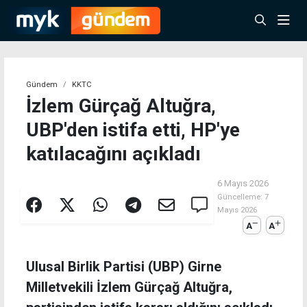
Gündem
KKTC
İzlem Gürçağ Altuğra,
UBP'den istifa etti, HP'ye
katılacağını açıkladı
6 Mayıs 2026
Güncelleme:
7
Mayıs 2026
A
A
Ulusal Birlik Partisi (UBP) Girne
Milletvekili İzlem Gürçağ Altuğra,