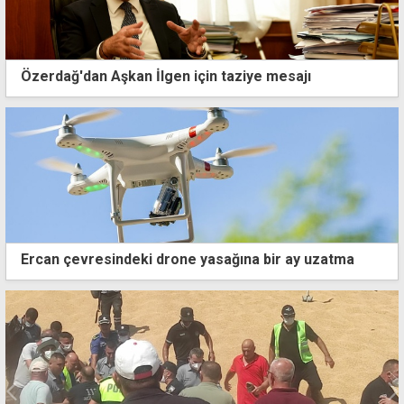
Özerdağ'dan Aşkan İlgen için taziye mesajı
Ercan çevresindeki drone yasağına bir ay uzatma