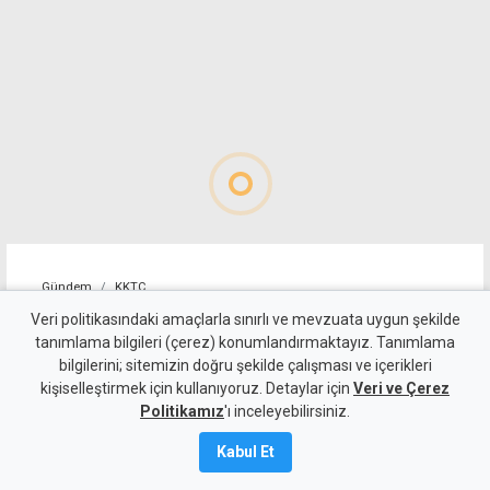
Gündem
KKTC
Nizam Allanazarov
Veri politikasındaki amaçlarla sınırlı ve mevzuata uygun şekilde
tanımlama bilgileri (çerez) konumlandırmaktayız. Tanımlama
cinayetinde tek zanlı M.Q.
bilgilerini; sitemizin doğru şekilde çalışması ve içerikleri
kişiselleştirmek için kullanıyoruz. Detaylar için
kaldı, 6 zanlı aklandı
Veri ve Çerez
Politikamız
'ı inceleyebilirsiniz.
7 Ağustos 2026
Kabul Et
Güncelleme:
7 Ağustos
2026