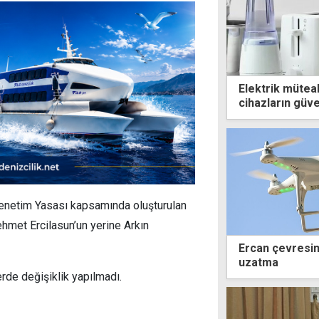
Elektrik müteah
cihazların güven
Denetim Yasası kapsamında oluşturulan
ehmet Ercilasun’un yerine Arkın
Ercan çevresin
uzatma
rde değişiklik yapılmadı.