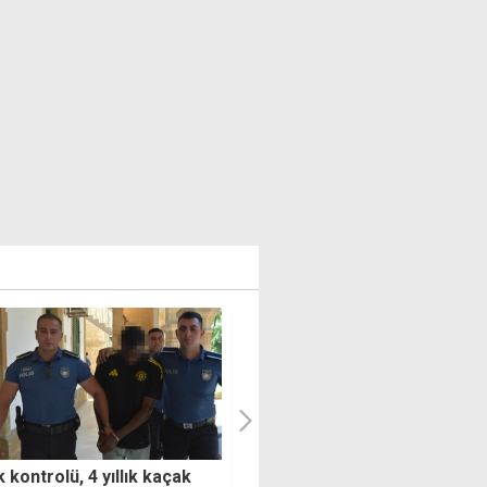
ay'dan seçim tarihi ve
Şehir plancıları uyardı: Anıtla