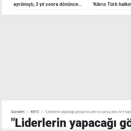
'Kıbrıs Türk halkının
adli kontrolle ser
güvenliğinin ve adadaki huzur
ortamının teminatı"
Gündem
KKTC
"Liderlerin yapacağı görüşme, yeni ve sonuç alıcı 5+1 toplan
"Liderlerin yapacağı g