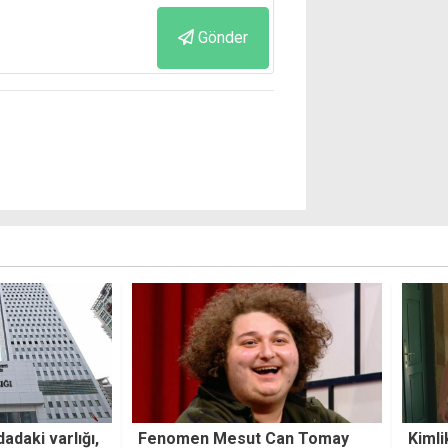
Gönder
Can Tomay
Kimlik kontrolü, 4 yıllık kaçak
Özers