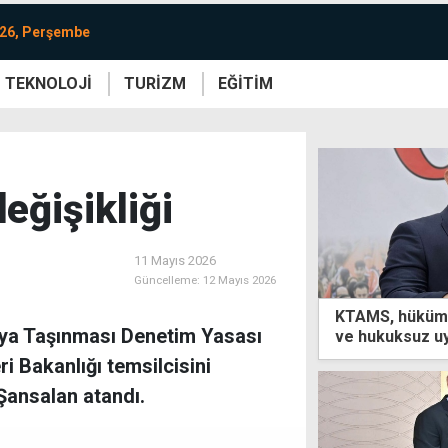
026, Perşembe
TEKNOLOJİ
TURİZM
EĞİTİM
re
Yaşam
Sanat
Etkinlik
eğişikliği
11 Mayıs 2026
Güncelleme:
12 Mayıs 2026
KTAMS, hüküme
şya Taşınması Denetim Yasası
ve hukuksuz uy
i Bakanlığı temsilcisini
Şansalan atandı.