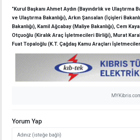
"Kurul Başkanı Ahmet Aydın (Bayındırlık ve Ulaştırma Ba
ve Ulaştırma Bakanlığı), Arkın Şansalan (İçişleri Bakanl
Bakanlığı), Kamil Ağcabay (Maliye Bakanlığı), Cem Kaya
Otçuoğlu (Kiralık Araç İşletmecileri Birliği), Murat Karal
GKK'nın 50'nci yılı anısına Erhürman'a şilt
"Başarı
Fuat Topaloğlu (K.T. Çağdaş Kamu Araçları İşletmecile
takdim edildi
MYKibris.com
Yorum Yap