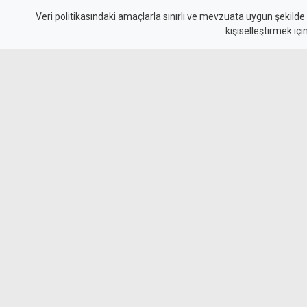
sonuç alıcı 5+1 toplant
Veri politikasındaki amaçlarla sınırlı ve mevzuata uygun şekilde
kişiselleştirmek içi
niteliği taşıyor"
Cumhurbaşkanlığı Müsteşarı Dânâ, Erhürman i
Ağustos’ta yapılacak görüşmenin, BM Genel 
yol haritası kapsamında yeni ve sonuç alıcı bi
niteliği taşıdığını söyledi.