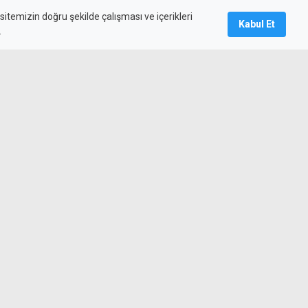
itemizin doğru şekilde çalışması ve içerikleri
Kabul Et
.
şturucu operasyonu: Polisi
ardan biri yakalandı
'ye üyelik süreci çağrısı