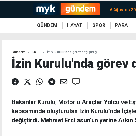
6 Ağustos 2
GÜNDEM
HAYAT
SPOR
PARA
KKTC
Magazin
KKTC
Ekonomi
Türkiye
Türkiye
Kripto
Sağlık
Güney
Avrupa
Döviz
Kadın
Dünya
Dünya
Borsa
Lezzetler
Çev
Gündem
KKTC
İzin Kurulu'nda görev değişikliği
İzin Kurulu'nda görev d
Bakanlar Kurulu, Motorlu Araçlar Yolcu ve E
kapsamında oluşturulan İzin Kurulu’nda İçişler
değiştirdi. Mehmet Ercilasun’un yerine Arkın 