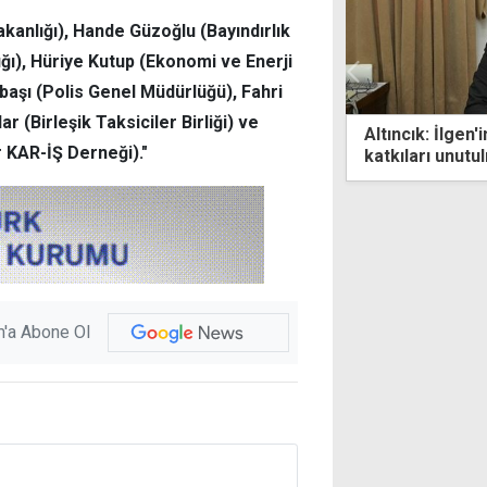
kanlığı), Hande Güzoğlu (Bayındırlık
ığı), Hüriye Kutup (Ekonomi ve Enerji
başı (Polis Genel Müdürlüğü), Fahri
ar (Birleşik Taksiciler Birliği) ve
nın temelinde planlı belediyecilik var"
Altıncık: İlgen'
r KAR-İŞ Derneği)."
katkıları unutu
'a Abone Ol