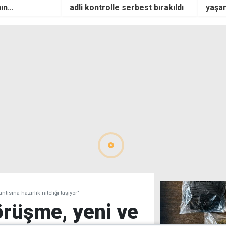
best bırakıldı
yaşamı ve ev açma olayını
karma
ortaya çıkardı
kendi
tısına hazırlık niteliği taşıyor"
örüşme, yeni ve