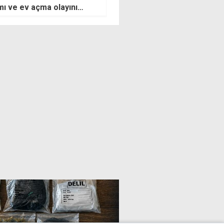
 oy tepkisi: Hesap kitap
kararı olmadan projelere
lerini seçtirmek için
başlanamaz