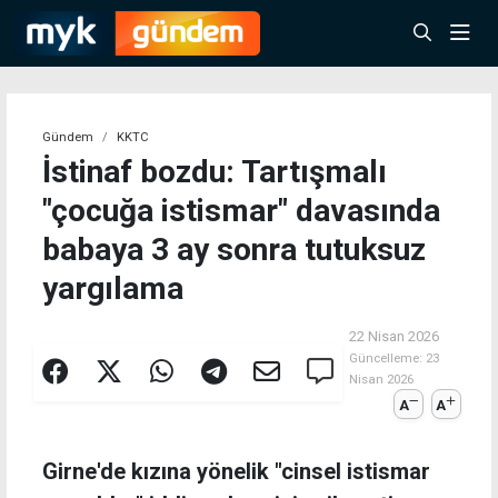
Gündem
KKTC
İstinaf bozdu: Tartışmalı
"çocuğa istismar" davasında
babaya 3 ay sonra tutuksuz
yargılama
22 Nisan 2026
Güncelleme:
23
Nisan 2026
A
A
Girne'de kızına yönelik "cinsel istismar