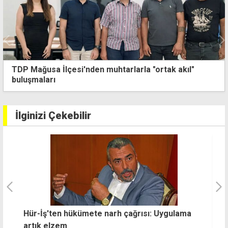
Minik bedeni iki hafta dayanabildi: Balkondan düşen 2
yaşındaki çocuk kurtarılamadı
İlginizi Çekebilir
ete narh çağrısı: Uygulama
Cezaevi Tüzüğü'nde değiş
hal indirimi yeniden düze