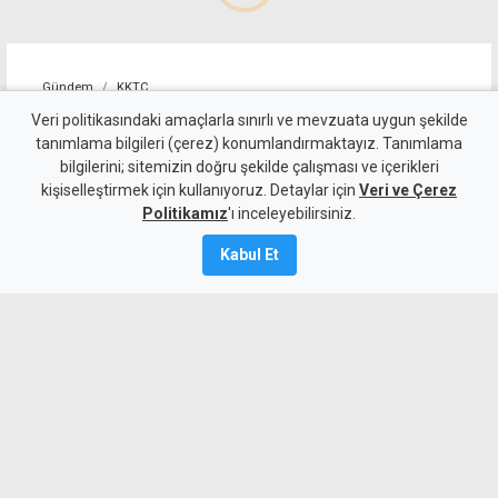
Gündem
KKTC
Taçoy'dan seçim yorumu:
Veri politikasındaki amaçlarla sınırlı ve mevzuata uygun şekilde
tanımlama bilgileri (çerez) konumlandırmaktayız. Tanımlama
UBP'nin en kötü hali CTP'nin
bilgilerini; sitemizin doğru şekilde çalışması ve içerikleri
kişiselleştirmek için kullanıyoruz. Detaylar için
en iyi haliyle yarışabilecek
Veri ve Çerez
Politikamız
'ı inceleyebilirsiniz.
durumda
Kabul Et
7 Ağustos 2026
Güncelleme:
7 Ağustos
2026
A
A
UBP Milletvekili Hasan Taçoy, UBP'nin
tek rakibinin yine UBP olduğunu ifade
ederken, partinin seçimlerde en az