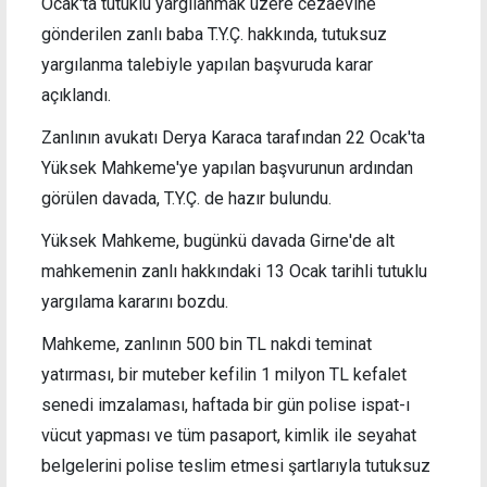
Ocak'ta tutuklu yargılanmak üzere cezaevine
gönderilen zanlı baba T.Y.Ç. hakkında, tutuksuz
yargılanma talebiyle yapılan başvuruda karar
açıklandı.
Zanlının avukatı Derya Karaca tarafından 22 Ocak'ta
Yüksek Mahkeme'ye yapılan başvurunun ardından
görülen davada, T.Y.Ç. de hazır bulundu.
Yüksek Mahkeme, bugünkü davada Girne'de alt
mahkemenin zanlı hakkındaki 13 Ocak tarihli tutuklu
yargılama kararını bozdu.
Mahkeme, zanlının 500 bin TL nakdi teminat
yatırması, bir muteber kefilin 1 milyon TL kefalet
senedi imzalaması, haftada bir gün polise ispat-ı
vücut yapması ve tüm pasaport, kimlik ile seyahat
belgelerini polise teslim etmesi şartlarıyla tutuksuz