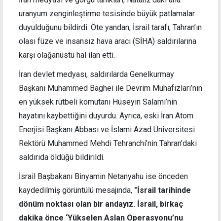
uranyum zenginleştirme tesisinde büyük patlamalar
duyulduğunu bildirdi. Öte yandan, İsrail tarafı, Tahran’ın
olası füze ve insansız hava aracı (SİHA) saldırılarına
karşı olağanüstü hal ilan etti.
İran devlet medyası, saldırılarda Genelkurmay
Başkanı Muhammed Baghei ile Devrim Muhafızları’nın
en yüksek rütbeli komutanı Hüseyin Salami’nin
hayatını kaybettiğini duyurdu. Ayrıca, eski İran Atom
Enerjisi Başkanı Abbası ve İslami Azad Üniversitesi
Rektörü Muhammed Mehdi Tehranchi’nin Tahran’daki
saldırıda öldüğü bildirildi.
İsrail Başbakanı Binyamin Netanyahu ise önceden
kaydedilmiş görüntülü mesajında,
"İsrail tarihinde
dönüm noktası olan bir andayız. İsrail, birkaç
dakika önce ‘Yükselen Aslan Operasyonu’nu