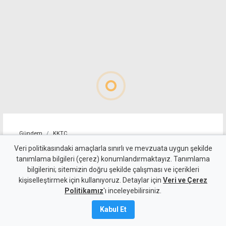
Gündem
KKTC
Girne-Değirmenlik Dağ
Veri politikasındaki amaçlarla sınırlı ve mevzuata uygun şekilde
tanımlama bilgileri (çerez) konumlandırmaktayız. Tanımlama
Yolu'nun bir bölümü trafiğe
bilgilerini; sitemizin doğru şekilde çalışması ve içerikleri
kişiselleştirmek için kullanıyoruz. Detaylar için
kapatılacak
Veri ve Çerez
Politikamız
'ı inceleyebilirsiniz.
9 Ağustos 2026
Kabul Et
Güncelleme:
9 Ağustos
2026