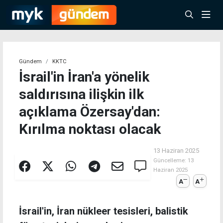
Gündem
KKTC
İsrail'in İran'a yönelik
saldırısına ilişkin ilk
açıklama Özersay'dan:
Kırılma noktası olacak
13 Haziran 2025
Güncelleme:
13
Haziran 2025
A
A
İsrail'in, İran nükleer tesisleri, balistik