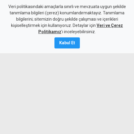
ABD, İran'a yönelik bazı
Veri politikasındaki amaçlarla sınırlı ve mevzuata uygun şekilde
tanımlama bilgileri (çerez) konumlandırmaktayız. Tanımlama
yaptırımları kaldırdı
bilgilerini; sitemizin doğru şekilde çalışması ve içerikleri
kişiselleştirmek için kullanıyoruz. Detaylar için
Veri ve Çerez
5 Ağustos 2026
Politikamız
'ı inceleyebilirsiniz.
A
A
Kabul Et
İran, Umman ile Hürmüz Boğazı'ndan
gemi geçişini sağlayacak güzergah
konusunda anlaşmaya vardığını açıkladı.
Aynı zamanda ABD, İran bağlantılı bazı
havayolu şirketleri ve uçaklara yönelik
yaptırımları kaldırdı.