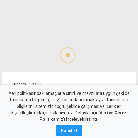
Gündem
KKTC
Sıcakta çalışma yasağını
Veri politikasındaki amaçlarla sınırlı ve mevzuata uygun şekilde
tanımlama bilgileri (çerez) konumlandırmaktayız. Tanımlama
ihlal eden 19 iş yerine uyarı
bilgilerini; sitemizin doğru şekilde çalışması ve içerikleri
kişiselleştirmek için kullanıyoruz. Detaylar için
Veri ve Çerez
7 Ağustos 2026
Politikamız
'ı inceleyebilirsiniz.
Güncelleme:
7 Ağustos
2026
Kabul Et
A
A