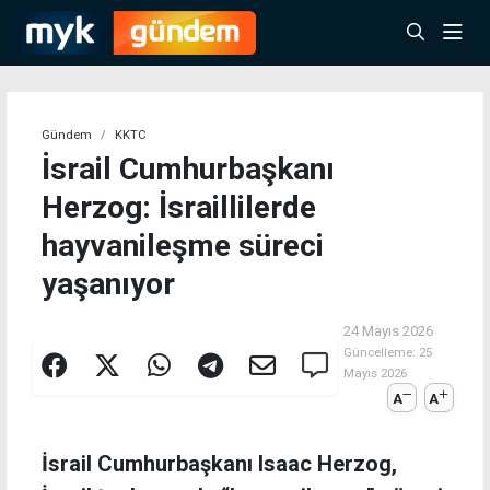
Gündem
KKTC
İsrail Cumhurbaşkanı
Herzog: İsraillilerde
hayvanileşme süreci
yaşanıyor
24 Mayıs 2026
Güncelleme:
25
Mayıs 2026
A
A
İsrail Cumhurbaşkanı Isaac Herzog,