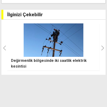
İlginizi Çekebilir
Değirmenlik bölgesinde iki saatlik elektrik
B
kesintisi
ve