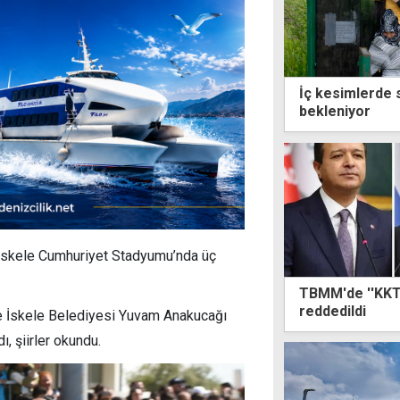
İç kesimlerde 
bekleniyor
İskele Cumhuriyet Stadyumu’nda üç
TBMM'de ''KKTC
reddedildi
u ve İskele Belediyesi Yuvam Anakucağı
, şiirler okundu.