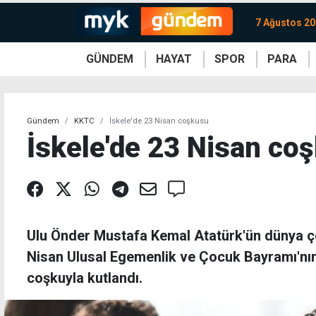
7 Ağustos 2
GÜNDEM
HAYAT
SPOR
PARA
KKTC
Magazin
KKTC
Ekonomi
Türkiye
Türkiye
Kripto
Sağlık
Güney
Avrupa
Döviz
Kadın
Dünya
Dünya
Borsa
Lezzetler
Çev
Gündem
KKTC
İskele'de 23 Nisan coşkusu
İskele'de 23 Nisan co
Ulu Önder Mustafa Kemal Atatürk'ün dünya ço
Nisan Ulusal Egemenlik ve Çocuk Bayramı'nın
coşkuyla kutlandı.