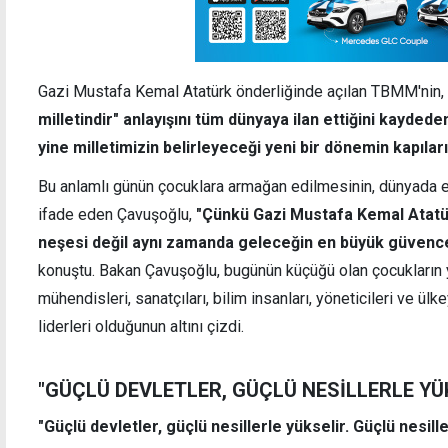
Gazi Mustafa Kemal Atatürk önderliğinde açılan TBMM'nin,
milletindir" anlayışını tüm dünyaya ilan ettiğini kaydede
yine milletimizin belirleyeceği yeni bir dönemin kapıları
Bu anlamlı günün çocuklara armağan edilmesinin, dünyada e
ifade eden Çavuşoğlu,
"Çünkü Gazi Mustafa Kemal Atatü
neşesi değil aynı zamanda geleceğin en büyük güvences
konuştu. Bakan Çavuşoğlu, bugünün küçüğü olan çocukların ya
mühendisleri, sanatçıları, bilim insanları, yöneticileri ve ülk
liderleri olduğunun altını çizdi.
"GÜÇLÜ DEVLETLER, GÜÇLÜ NESİLLERLE YÜ
"Güçlü devletler, güçlü nesillerle yükselir. Güçlü nesill