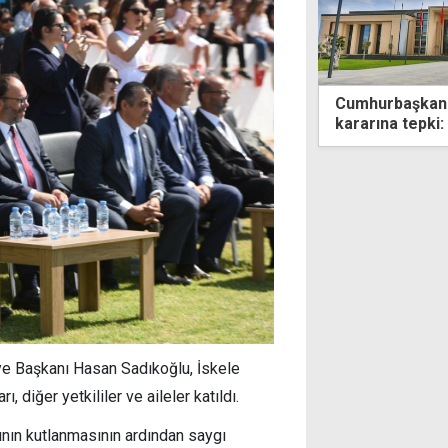
rbaşkanlığı'ndan AP'nin Kıbrıs
İngiltere'de g
na tepki: Provokatif girişim
kullanımına "ge
ye Başkanı Hasan Sadıkoğlu, İskele
 diğer yetkililer ve aileler katıldı.
ının kutlanmasının ardından saygı