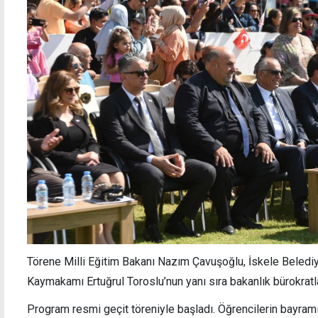
YDP, Guterres protestosunu Türkiye'yi
Cumhu
gerekçe göstererek iptal etti
kararı
Törene Milli Eğitim Bakanı Nazım Çavuşoğlu, İskele Beledi
Kaymakamı Ertuğrul Toroslu’nun yanı sıra bakanlık bürokratları,
Program resmi geçit töreniyle başladı. Öğrencilerin bayram