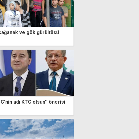
sağanak ve gök gürültüsü
'nin adı KTC olsun'' önerisi