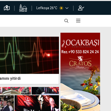
Lefkoşa 26°C
mını yitirdi