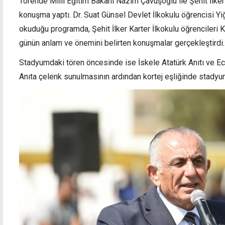
Törende Milli Eğitim Bakanı Nazım Çavuşoğlu ile Şehit İlke
konuşma yaptı. Dr. Suat Günsel Devlet İlkokulu öğrencisi Yi
okuduğu programda, Şehit İlker Karter İlkokulu öğrencileri
günün anlam ve önemini belirten konuşmalar gerçekleştirdi.
Stadyumdaki tören öncesinde ise İskele Atatürk Anıtı ve Ec
Anıta çelenk sunulmasının ardından kortej eşliğinde stadyu