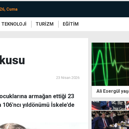
026, Cuma
TEKNOLOJİ
TURİZM
EĞİTİM
re
Yaşam
Sanat
Etkinlik
şkusu
23 Nisan 2026
Ali Esergül yaşa
cuklarına armağan ettiği 23
 106'ncı yıldönümü İskele'de