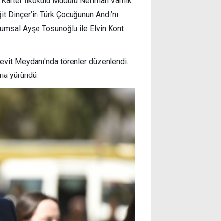
r Karter İlkokulu Müdürü Neriman Vamık
ğit Dinçer’in Türk Çocuğunun Andı’nı
 Kumsal Ayşe Tosunoğlu ile Elvin Kont
evit Meydanı'nda törenler düzenlendi.
ma yüründü.