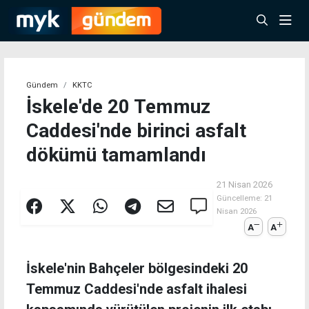
Gündem
KKTC
İskele'de 20 Temmuz
Caddesi'nde birinci asfalt
dökümü tamamlandı
21 Nisan 2026
Güncelleme:
21
Nisan 2026
A
A
İskele'nin Bahçeler bölgesindeki 20
Temmuz Caddesi'nde asfalt ihalesi