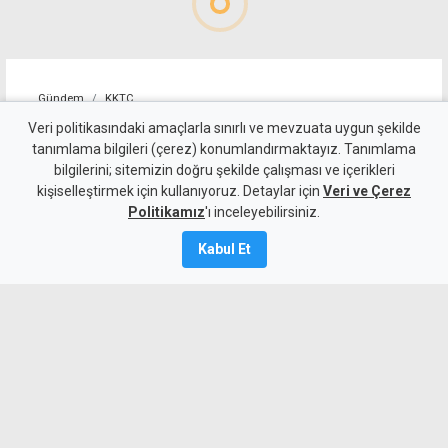
Gündem
KKTC
Yeşil reçeteli haplarla
Veri politikasındaki amaçlarla sınırlı ve mevzuata uygun şekilde
tanımlama bilgileri (çerez) konumlandırmaktayız. Tanımlama
yakalanan zanlılara ek
bilgilerini; sitemizin doğru şekilde çalışması ve içerikleri
kişiselleştirmek için kullanıyoruz. Detaylar için
tutukluluk
Veri ve Çerez
Politikamız
'ı inceleyebilirsiniz.
Kamalı Haber,
7
Kabul Et
Ağustos 2026
A
A
Lefkoşa’da 218 yeşil reçeteli hap
bulundurmaktan tutuklanan iki zanlının
polisteki tutukluluk süreleri bir hafta
daha uzatıldı.