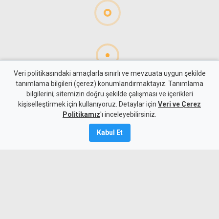
Veri politikasındaki amaçlarla sınırlı ve mevzuata uygun şekilde
tanımlama bilgileri (çerez) konumlandırmaktayız. Tanımlama
bilgilerini; sitemizin doğru şekilde çalışması ve içerikleri
Gündem
KKTC
kişiselleştirmek için kullanıyoruz. Detaylar için
Veri ve Çerez
"Rum kesimini devlet olarak
Politikamız
'ı inceleyebilirsiniz.
tanımıyoruz"
Kabul Et
8 Ağustos 2026
Güncelleme:
9 Ağustos
2026
A
A
Türkiye Dışişleri Bakanı Fidan, "Rum