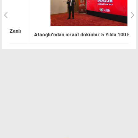
ı
K
Ataoğlu'ndan icraat dökümü: 5 Yılda 100 Proje
b