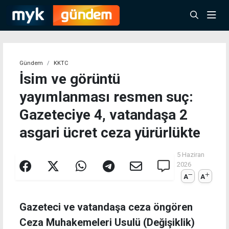
Gündem
KKTC
İsim ve görüntü
yayımlanması resmen suç:
Gazeteciye 4, vatandaşa 2
asgari ücret ceza yürürlükte
5 Haziran
2026
A
A
Gazeteci ve vatandaşa ceza öngören
Ceza Muhakemeleri Usulü (Değişiklik)