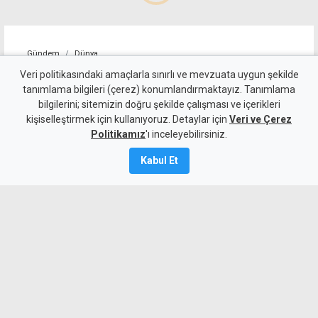
Gündem
Dünya
ABD, İran'a yönelik bazı
Veri politikasındaki amaçlarla sınırlı ve mevzuata uygun şekilde
tanımlama bilgileri (çerez) konumlandırmaktayız. Tanımlama
yaptırımları kaldırdı
bilgilerini; sitemizin doğru şekilde çalışması ve içerikleri
kişiselleştirmek için kullanıyoruz. Detaylar için
Veri ve Çerez
5 Ağustos 2026
Politikamız
'ı inceleyebilirsiniz.
A
A
Kabul Et
İran, Umman ile Hürmüz Boğazı'ndan
gemi geçişini sağlayacak güzergah
konusunda anlaşmaya vardığını açıkladı.
Aynı zamanda ABD, İran bağlantılı bazı
havayolu şirketleri ve uçaklara yönelik
yaptırımları kaldırdı.