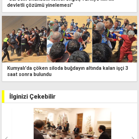
devletli çözümü yinelemesi"
Sendikalardan Maliye'ye: Bugün ödeme yoksa, ek
mesai de yok
İlginizi Çekebilir