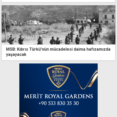
MSB: Kıbrıs Türkü'nün mücadelesi daima hafızamızda
yaşayacak