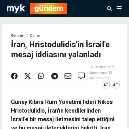
Gündem
Dünya
İran, Hristodulidis'in İsrail'e
mesaj iddiasını yalanladı
15 Haziran 2025
Güncelleme:
15
Haziran 2025
A
A
Güney Kıbrıs Rum Yönetimi lideri Nikos
Hristodulidis, İran'ın kendilerinden
İsrail'e bir mesaj iletmesini talep ettiğini
ve bu mesajı ileteceklerini belirtti. İran