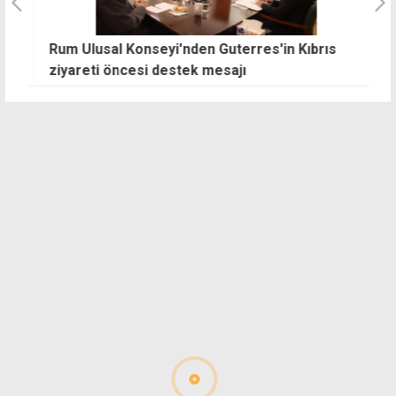
re
Rum Ulusal Konseyi'nden Guterres'in Kıbrıs
Şi
ziyareti öncesi destek mesajı
s