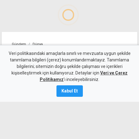
Gündem
Dünya
ABD, İran'a yönelik bazı
Veri politikasındaki amaçlarla sınırlı ve mevzuata uygun şekilde
tanımlama bilgileri (çerez) konumlandırmaktayız. Tanımlama
yaptırımları kaldırdı
bilgilerini; sitemizin doğru şekilde çalışması ve içerikleri
kişiselleştirmek için kullanıyoruz. Detaylar için
Veri ve Çerez
5 Ağustos 2026
Politikamız
'ı inceleyebilirsiniz.
A
A
Kabul Et
İran, Umman ile Hürmüz Boğazı'ndan
gemi geçişini sağlayacak güzergah
konusunda anlaşmaya vardığını açıkladı.
Aynı zamanda ABD, İran bağlantılı bazı