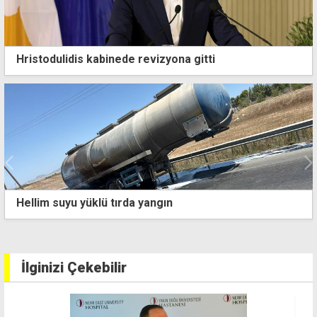
Hristodulidis kabinede revizyona gitti
Cumhurbaşkanlığı'ndan AP'nin Kıbrıs kararına tepki:
Provokatif girişim
İlginizi Çekebilir