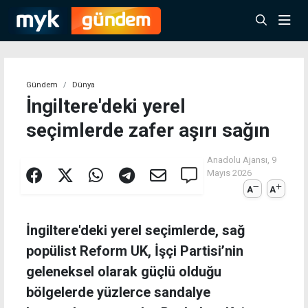
Gündem
Dünya
İngiltere'deki yerel
seçimlerde zafer aşırı sağın
Anadolu Ajansı,
9
Mayıs 2026
A
A
İngiltere'deki yerel seçimlerde, sağ
popülist Reform UK, İşçi Partisi’nin
geleneksel olarak güçlü olduğu
bölgelerde yüzlerce sandalye