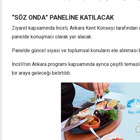
“SÖZ ONDA” PANELİNE KATILACAK
Ziyaret kapsamında İncirli, Ankara Kent Konseyi tarafında
panelde konuşmacı olarak yer alacak.
"Avrupa Birliği Kıbrıs konusunda taraf"
Lapta
mağdu
Panelde güncel siyasi ve toplumsal konuların ele alınması 
İncirli’nin Ankara programı kapsamında ayrıca çeşitli temas
bir araya geleceği belirtildi.