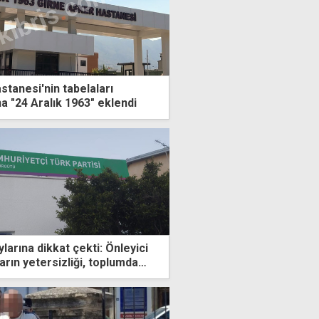
stanesi'nin tabelaları
na "24 Aralık 1963" eklendi
ylarına dikkat çekti: Önleyici
ların yetersizliği, toplumda
sizlik yaratıyor