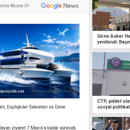
com'a Abone Ol
Girne Asker Ha
yenilendi: Başı
CTP, şiddet ola
sosyal politika
li, Dışilişkiler Sekreteri ve Girne
korku ve güven
ayan ziyaret 7 Mayıs’a kadar sürecek.