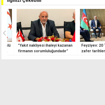
İlginizi Çekebilir
lü
"Yakıt nakliyesi ihaleyi kazanan
Feyziyev: 20 Tem
firmanın sorumluluğundadır"
zafer tarihlerinde