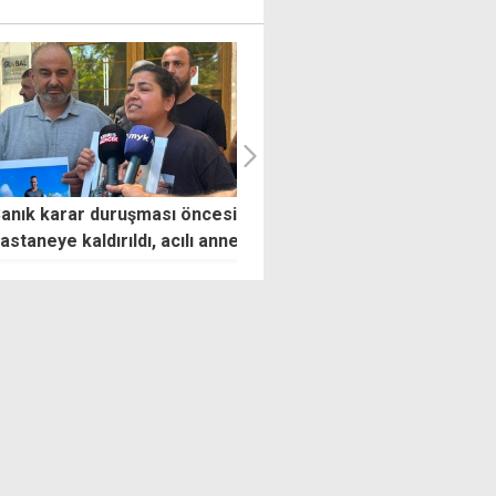
 karar duruşması öncesi
NATO, Ankara zirvesinin son
neye kaldırıldı, acılı anne
bildirgesini yayınladı
 etti