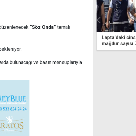
n düzenlenecek
“Söz Onda”
temalı
'daki cinsel taciz soruşturmasında
Avrupa'da füze
r sayısı 7'ye yükseldi
koalisyon kuru
bekleniyor.
larda bulunacağı ve basın mensuplarıyla