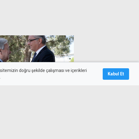
itemizin doğru şekilde çalışması ve içerikleri
Kabul Et
.
es'in Kıbrıs ziyareti çok