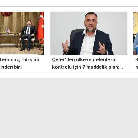
muz, Türk'ün
Çeler'den ülkeye gelenlerin
Sanık
n biri
kontrolü için 7 maddelik plan:
hasta
Tek merkezli dijital takip
isyan
sistemi