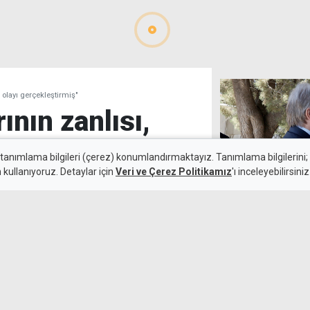
 olayı gerçekleştirmiş"
ının zanlısı,
 olayı
 tanımlama bilgileri (çerez) konumlandırmaktayız. Tanımlama bilgilerini; s
n kullanıyoruz. Detaylar için
Veri ve Çerez Politikamız
'ı inceleyebilirsiniz
Erdoğan: Guterr
kıymetli
Kamalı Haber,
6 Ağustos 2026
Güncelleme:
6 Ağustos 2026
rak ağır yaralayan zanlı
 durumunun ciddiyetini