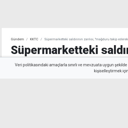
Gündem
KKTC
Süpermarketteki saldırının zanlısı, "mağduru takip ederek
Süpermarketteki saldır
"mağduru takip ederek
Veri politikasındaki amaçlarla sınırlı ve mevzuata uygun şekilde
kişiselleştirmek içi
gerçekleştirmiş"
Süpermarkette bir kadını defalarca bıçaklaya
mahkemeye çıkarıldı. Polis, mağdurun sağlık