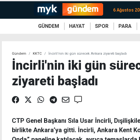
6 Ağustos 2
GÜNDEM
HAYAT
SPOR
PARA
KKTC
Magazin
KKTC
Ekonomi
Türkiye
Türkiye
Kripto
Sağlık
Güney
Avrupa
Döviz
Kadın
Dünya
Dünya
Borsa
Lezzetler
Çev
Gündem
KKTC
İncirli'nin iki gün sürecek Ankara ziyareti başladı
İncirli'nin iki gün sür
ziyareti başladı
CTP Genel Başkanı Sıla Usar İncirli, Dışilişkile
birlikte Ankara’ya gitti. İncirli, Ankara Kent 
Onda” paneline katılacak, ayrıca temaslarda 