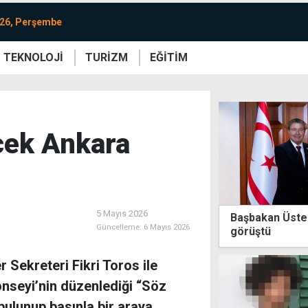
026, Perşembe
TEKNOLOJİ
TURİZM
EĞİTİM
re
Yaşam
Sanat
Etkinlik
ecek Ankara
5 Mayıs 2026
Başbakan Üstel
Güncelleme:
6 Mayıs 2026
görüştü
r Sekreteri Fikri Toros ile
Konseyi’nin düzenlediği “Söz
bulunup basınla bir araya