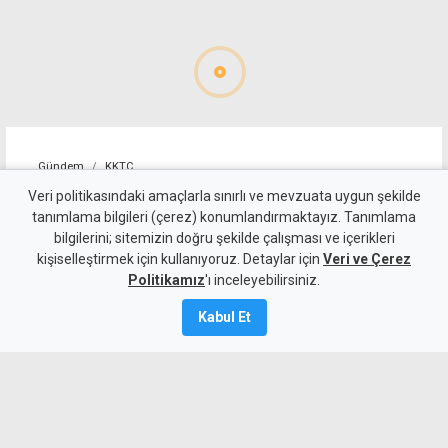
Gündem
KKTC
Geçitköy'deki ölümlü kazada
Veri politikasındaki amaçlarla sınırlı ve mevzuata uygun şekilde
tanımlama bilgileri (çerez) konumlandırmaktayız. Tanımlama
sürücüyü gizlemeye
bilgilerini; sitemizin doğru şekilde çalışması ve içerikleri
kişiselleştirmek için kullanıyoruz. Detaylar için
çalıştılar: 4 kişi tutuklandı
Veri ve Çerez
Politikamız
'ı inceleyebilirsiniz.
7 Ağustos 2026
Kabul Et
Güncelleme:
8 Ağustos
2026
A
A
Geçitköy’de Turan Obalı’nın yaşamını