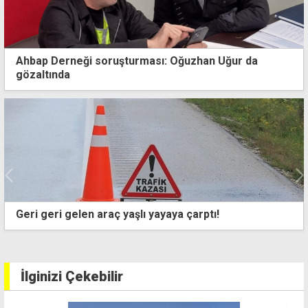
Ahbap Derneği soruşturması: Oğuzhan Uğur da
gözaltında
a çarptı!
"Yasalarla insanları yönlendirm
partilere düşen görev, seçmen
kazanmaktır"
İlginizi Çekebilir