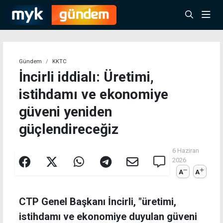
Gündem
KKTC
İncirli iddialı: Üretimi,
istihdamı ve ekonomiye
güveni yeniden
güçlendireceğiz
6 Haziran
2026
A
A
CTP Genel Başkanı İncirli, "üretimi,
istihdamı ve ekonomiye duyulan güveni