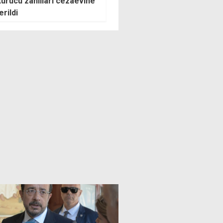
açık ve az bulutlu
Erdal Beşikçioğlu gözaltına
cek
alındı