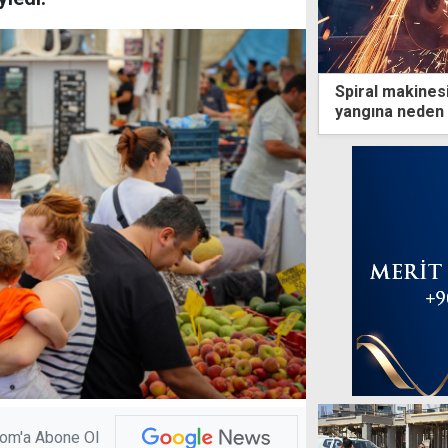
Spiral makinesi
yangına neden o
com'a Abone Ol