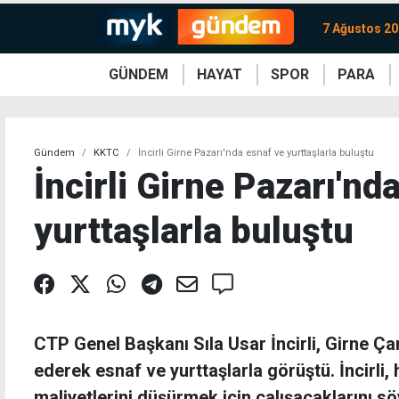
7 Ağustos 2
GÜNDEM
HAYAT
SPOR
PARA
KKTC
Magazin
KKTC
Ekonomi
Türkiye
Türkiye
Kripto
Sağlık
Güney
Avrupa
Döviz
Kadın
Dünya
Dünya
Borsa
Lezzetler
Çev
Gündem
KKTC
İncirli Girne Pazarı'nda esnaf ve yurttaşlarla buluştu
İncirli Girne Pazarı'nd
yurttaşlarla buluştu
CTP Genel Başkanı Sıla Usar İncirli, Girne Ça
ederek esnaf ve yurttaşlarla görüştü. İncirli,
maliyetlerini düşürmek için çalışacaklarını sö