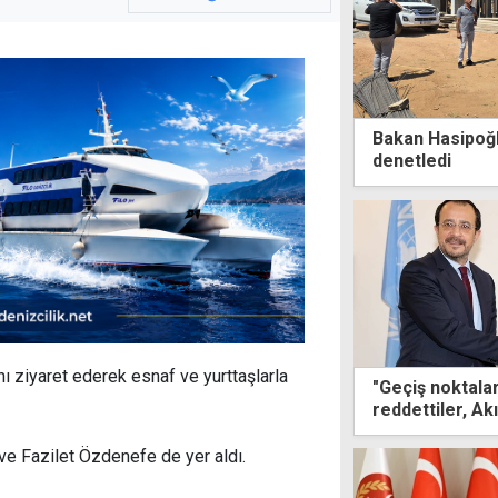
Bakan Hasipoğl
denetledi
ı ziyaret ederek esnaf ve yurttaşlarla
"Geçiş noktaları
reddettiler, A
istediler"
 ve Fazilet Özdenefe de yer aldı.