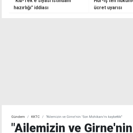
Hür-İş'ten hükümete asgari
NATO, Ankara zir
ücret uyarısı
bildirgesini yayınl
Gündem
KKTC
"Ailemizin ve Girne'nin 'Son Mohikanı'nı kaybettik"
"Ailemizin ve Girne'nin