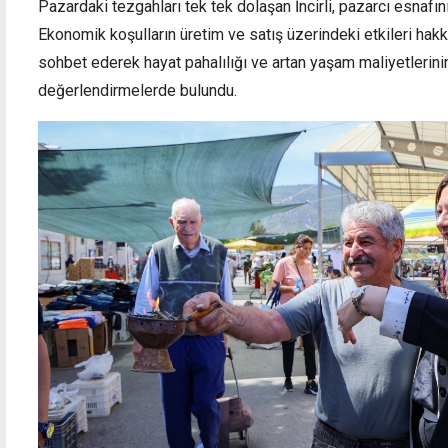
Pazardaki tezgahları tek tek dolaşan İncirli, pazarcı esnafının
Ekonomik koşulların üretim ve satış üzerindeki etkileri hakkınd
sohbet ederek hayat pahalılığı ve artan yaşam maliyetlerini
değerlendirmelerde bulundu.
Terörsüz Türkiye süreci için yasal adım
"BM Kı
Meclis'e sunuldu
kanıtl