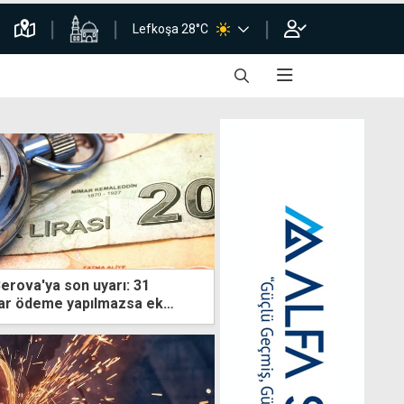
Lefkoşa 28°C
erova'ya son uyarı: 31
r ödeme yapılmazsa ek
yacağız