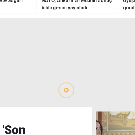
vesinin sonuç
Uyuşturucu zanlıları cezaevine
Hava 
adı
gönderildi
geçe
 'Son