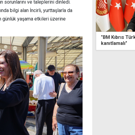
 sorunlarını ve taleplerini dinledi.
a bilgi alan İncirli, yurttaşlarla da
n günlük yaşama etkileri üzerine
brıs Türk halkına karşı tarafsızlığını
"Yasalarla ins
amalı"
siyasi partile
mührünü kazan