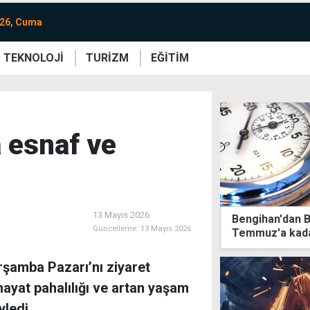
026, Cuma
TEKNOLOJİ
TURİZM
EĞİTİM
re
Yaşam
Sanat
Etkinlik
a esnaf ve
13 Mayıs 2026
Bengihan'dan B
Güncelleme:
13 Mayıs 2026
Temmuz'a kada
mesaiye kalma
rşamba Pazarı’nı ziyaret
 hayat pahalılığı ve artan yaşam
yledi.