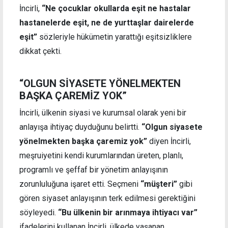
İncirli,
“Ne çocuklar okullarda eşit ne hastalar
hastanelerde eşit, ne de yurttaşlar dairelerde
eşit”
sözleriyle hükümetin yarattığı eşitsizliklere
dikkat çekti.
“OLGUN SİYASETE YÖNELMEKTEN
BAŞKA ÇAREMİZ YOK”
İncirli, ülkenin siyasi ve kurumsal olarak yeni bir
anlayışa ihtiyaç duyduğunu belirtti.
“Olgun siyasete
yönelmekten başka çaremiz yok”
diyen İncirli,
meşruiyetini kendi kurumlarından üreten, planlı,
programlı ve şeffaf bir yönetim anlayışının
zorunluluğuna işaret etti. Seçmeni
“müşteri”
gibi
gören siyaset anlayışının terk edilmesi gerektiğini
söyleyedi.
“Bu ülkenin bir arınmaya ihtiyacı var”
ifadelerini kullanan İncirli, ülkede yaşanan