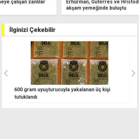
Erhürman, Guterres ve Hristodulidis ara bölgede
akşam yemeğinde buluştu
İlginizi Çekebilir
i
600 gram uyuşturucuyla yakalanan üç kişi
"
tutuklandı