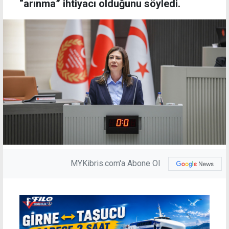
“arınma” ihtiyacı olduğunu söyledi.
MYKibris.com'a Abone Ol