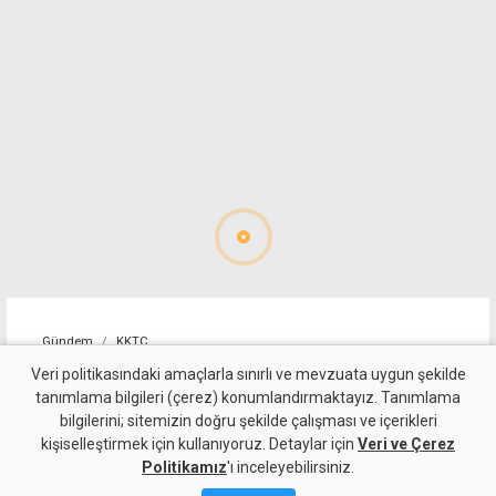
Gündem
KKTC
Gönyeli'de Kandilli Sokak’a
Veri politikasındaki amaçlarla sınırlı ve mevzuata uygun şekilde
tanımlama bilgileri (çerez) konumlandırmaktayız. Tanımlama
kapsamlı dönüşüm
bilgilerini; sitemizin doğru şekilde çalışması ve içerikleri
kişiselleştirmek için kullanıyoruz. Detaylar için
Veri ve Çerez
9 Ağustos 2026
Politikamız
'ı inceleyebilirsiniz.
Güncelleme:
10 Ağustos