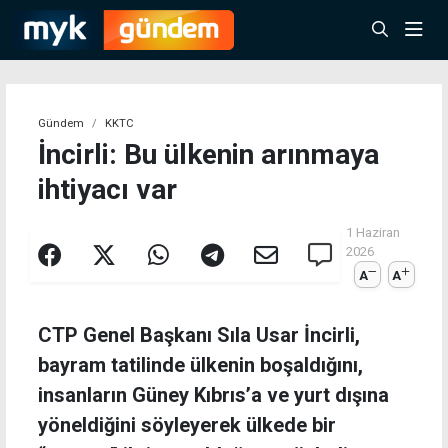
Gündem
KKTC
İncirli: Bu ülkenin arınmaya
ihtiyacı var
1 Haziran
2026
A
A
CTP Genel Başkanı Sıla Usar İncirli,
bayram tatilinde ülkenin boşaldığını,
insanların Güney Kıbrıs’a ve yurt dışına
yöneldiğini söyleyerek ülkede bir