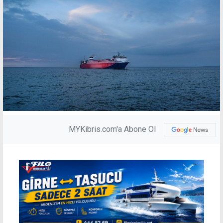
MYKibris.com'a Abone Ol