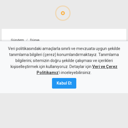
Gündem
Dünya
ABD, İran'a yönelik bazı
Veri politikasındaki amaçlarla sınırlı ve mevzuata uygun şekilde
tanımlama bilgileri (çerez) konumlandırmaktayız. Tanımlama
yaptırımları kaldırdı
bilgilerini; sitemizin doğru şekilde çalışması ve içerikleri
kişiselleştirmek için kullanıyoruz. Detaylar için
Veri ve Çerez
5 Ağustos 2026
Politikamız
'ı inceleyebilirsiniz.
A
A
Kabul Et
İran, Umman ile Hürmüz Boğazı'ndan
gemi geçişini sağlayacak güzergah
konusunda anlaşmaya vardığını açıkladı.
Aynı zamanda ABD, İran bağlantılı bazı