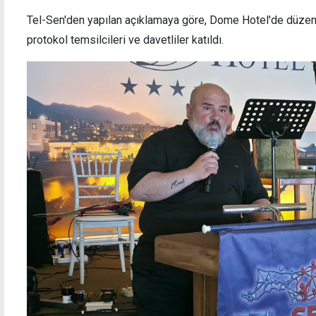
Tel-Sen'den yapılan açıklamaya göre, Dome Hotel'de düzenl
protokol temsilcileri ve davetliler katıldı.
Emine Dizdarlı: Cezaevi Müdürü'ne verilen
Yeni P
yetki Anayasa'yla bağdaşmıyor
başkan