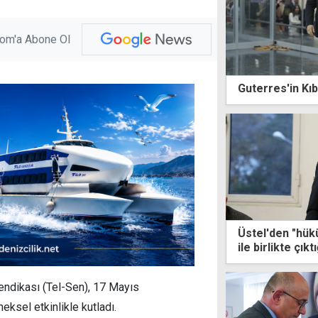
com'a Abone Ol
Guterres'in Kıb
Üstel'den "hük
ile birlikte çık
yok
endikası (Tel-Sen), 17 Mayıs
ksel etkinlikle kutladı.