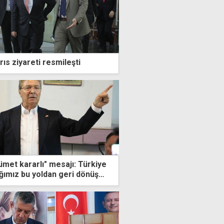
rıs ziyareti resmileşti
ümet kararlı" mesajı: Türkiye
tığımız bu yoldan geri dönüş