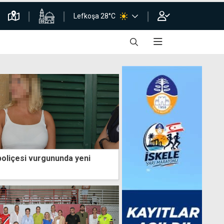
Lefkoşa 28°C
poliçesi vurgununda yeni