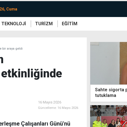
026, Cuma
TEKNOLOJİ
TURİZM
EĞİTİM
re
Yaşam
Sanat
Etkinlik
 bir araya geldi
n
etkinliğinde
Sahte sigorta 
tutuklama
16 Mayıs 2026
Güncelleme:
16 Mayıs 2026
rleşme Çalışanları Günü'nü