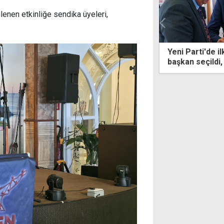
enen etkinliğe sendika üyeleri,
arti'de ilk kararlar: Özgür Özel genel
Anafartalar Lis
 seçildi, PM üyeleri belirlendi
güçlendirilece