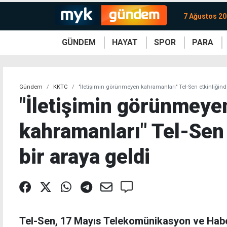
7 Ağustos 2
GÜNDEM
HAYAT
SPOR
PARA
KKTC
Magazin
KKTC
Ekonomi
Türkiye
Türkiye
Kripto
Sağlık
Güney
Avrupa
Döviz
Kadın
Dünya
Dünya
Borsa
Lezzetler
Çev
Gündem
KKTC
"İletişimin görünmeyen kahramanları" Tel-Sen etkinliğinde
"İletişimin görünmeye
kahramanları" Tel-Sen 
bir araya geldi
Tel-Sen, 17 Mayıs Telekomünikasyon ve Habe