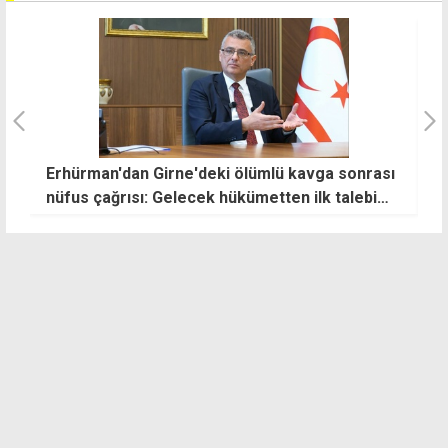
 Girne'deki ölümlü kavga sonrası
Ahbap soruşturmasınd
ı: Gelecek hükümetten ilk talebim
alınıyor