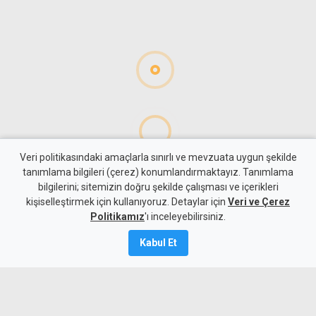
Veri politikasındaki amaçlarla sınırlı ve mevzuata uygun şekilde
tanımlama bilgileri (çerez) konumlandırmaktayız. Tanımlama
bilgilerini; sitemizin doğru şekilde çalışması ve içerikleri
Gündem
KKTC
kişiselleştirmek için kullanıyoruz. Detaylar için
Veri ve Çerez
"Cengiz Topel'in tebessüm
Politikamız
'ı inceleyebilirsiniz.
eden masum yüzü, halen
Kabul Et
gözlerimin önünden gitmiyor"
8 Ağustos 2026
Güncelleme:
8 Ağustos