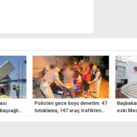
yu denetim: 47
Başbakanlığa bağlı kurumlar
Boğaz
aç trafikten
eski Meclis binasına taşınıyor
vurg
cezası