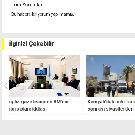
Tüm Yorumlar
Bu habere bir yorum yapılmamış.
İlginizi Çekebilir
Kumyalı'daki silo faciası
Polisten gece bo
sonrası siyasilerden başsağlığı
tutuklama, 147 ar
mesajları
men, 1808 trafik 