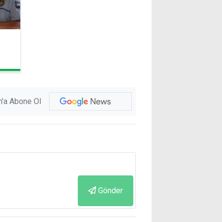
,
'a Abone Ol
Gönder