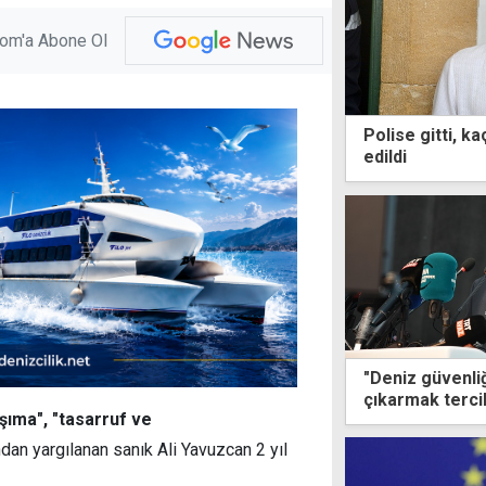
com'a Abone Ol
Polise gitti, k
edildi
"Deniz güvenli
çıkarmak tercih
şıma", "tasarruf ve
dan yargılanan sanık Ali Yavuzcan 2 yıl