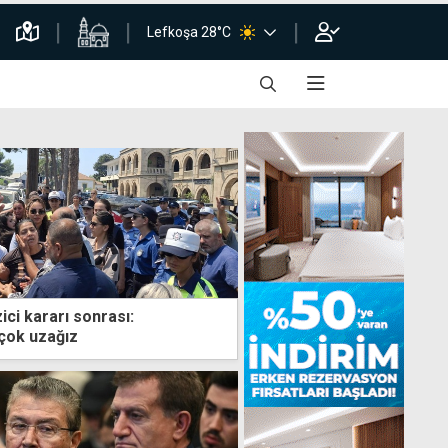
Lefkoşa 28°C
ci kararı sonrası:
 çok uzağız