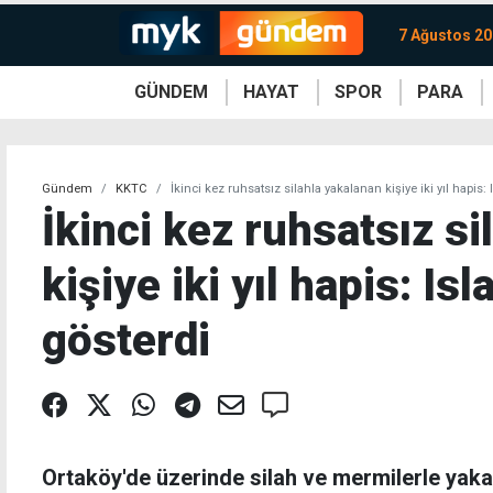
7 Ağustos 2
GÜNDEM
HAYAT
SPOR
PARA
KKTC
Magazin
KKTC
Ekonomi
Türkiye
Türkiye
Kripto
Sağlık
Güney
Avrupa
Döviz
Kadın
Dünya
Dünya
Borsa
Lezzetler
Çev
Gündem
KKTC
İkinci kez ruhsatsız silahla yakalanan kişiye iki yıl hapis:
İkinci kez ruhsatsız s
kişiye iki yıl hapis: Is
gösterdi
Ortaköy'de üzerinde silah ve mermilerle yakala