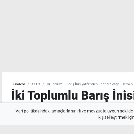
Gündem
KKTC
İki Toplumlu Barış İnisiyatifi'nden liderlere çağrı: Heme
İki Toplumlu Barış İnis
liderlere çağrı: Hemen
Veri politikasındaki amaçlarla sınırlı ve mevzuata uygun şekilde
kişiselleştirmek içi
geçmeliyiz