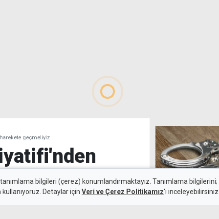
n harekete geçmeliyiz
iyatifi'nden
 harekete
 tanımlama bilgileri (çerez) konumlandırmaktayız. Tanımlama bilgilerini; s
n kullanıyoruz. Detaylar için
Veri ve Çerez Politikamız
'ı inceleyebilirsiniz
Alsancak'ta alk
gerekçesiyle t