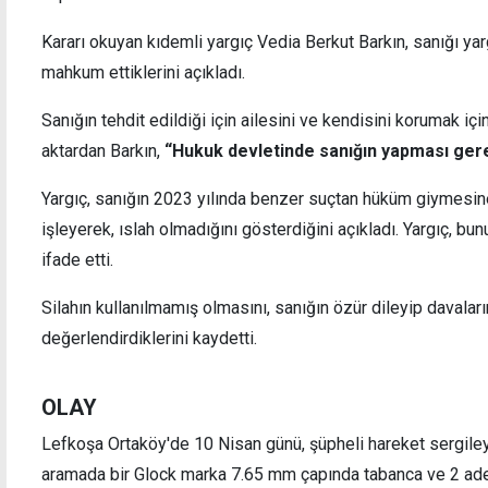
Kararı okuyan kıdemli yargıç Vedia Berkut Barkın, sanığı ya
mahkum ettiklerini açıkladı.
Sanığın tehdit edildiği için ailesini ve kendisini korumak için
Türkiye'den Kıbrıs mesajı: AB tarafsızlığını
Leyen 
aktardan Barkın,
“Hukuk devletinde sanığın yapması gere
2004'te kaybetti
hareke
bugün
Yargıç, sanığın 2023 yılında benzer suçtan hüküm giymesin
işleyerek, ıslah olmadığını gösterdiğini açıkladı. Yargıç, bu
ifade etti.
Silahın kullanılmamış olmasını, sanığın özür dileyip davaları
değerlendirdiklerini kaydetti.
OLAY
Lefkoşa Ortaköy'de 10 Nisan günü, şüpheli hareket sergiley
aramada bir Glock marka 7.65 mm çapında tabanca ve 2 ad