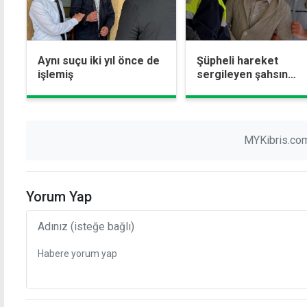
Aynı suçu iki yıl önce de
Şüpheli hareket
işlemiş
sergileyen şahsın
üzerinden bir tabanca
iki mermi çıktı
MYKibris.com
Yorum Yap