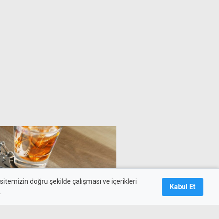
itemizin doğru şekilde çalışması ve içerikleri
Kabul Et
.
ollü şahıs polise saldırdığı
utuklandı