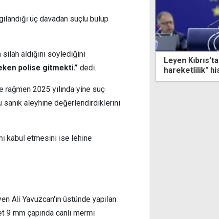
rgılandığı üç davadan suçlu bulup
 silah aldığını söylediğini
Kıbrıs'ta çözüm için "yeni bir
Tatilde tanıştı
ken polise gitmekti.”
dedi.
tlilik" hissediyor, yeni temsilciyi
sanığa 10-12 yı
 atıyor
e rağmen 2025 yılında yine suç
nu sanık aleyhine değerlendirdiklerini
nı kabul etmesini ise lehine
en Ali Yavuzcan'ın üstünde yapılan
et 9 mm çapında canlı mermi