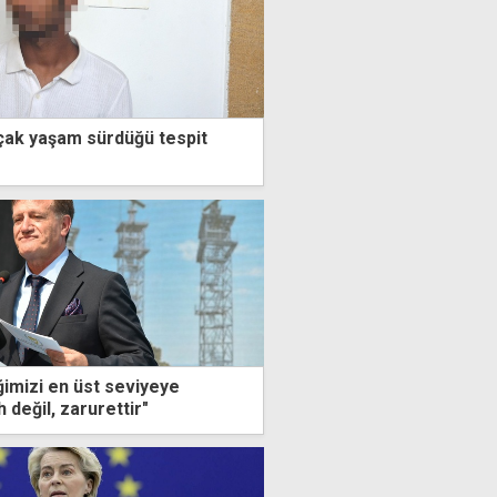
açak yaşam sürdüğü tespit
ğimizi en üst seviyeye
 değil, zarurettir"