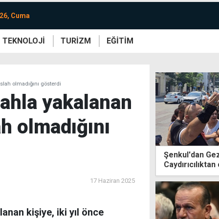
026, Cuma
TEKNOLOJİ
TURİZM
EĞİTİM
re
Yaşam
Sanat
Etkinlik
 Islah olmadığını gösterdi
ilahla yakalanan
lah olmadığını
Şenkul'dan Gezi
Caydırıcılıktan
17 Haziran 2025
nan kişiye, iki yıl önce