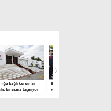
 Şehitliği'nde "mücadele"
Yayalara çarpıp kaçmıştı:
usu
Aracından uyuşturucu çıktı, 3
yıldır da kaçakmış