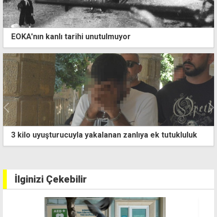
EOKA'nın kanlı tarihi unutulmuyor
ıya ek tutukluluk
İş insanı Koral Bozkurt, UBP'nin G
oldu
İlginizi Çekebilir