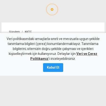
Gündem
KKTC
Sıcakta çalışma yasağını
Veri politikasındaki amaçlarla sınırlı ve mevzuata uygun şekilde
tanımlama bilgileri (çerez) konumlandırmaktayız. Tanımlama
ihlal eden 19 iş yerine uyarı
bilgilerini; sitemizin doğru şekilde çalışması ve içerikleri
kişiselleştirmek için kullanıyoruz. Detaylar için
Veri ve Çerez
7 Ağustos 2026
Politikamız
'ı inceleyebilirsiniz.
Güncelleme:
7 Ağustos
2026
Kabul Et
A
A
Çalışma Dairesi, sıcakta çalışma yasağı
kapsamında yaptığı denetimlerde
Lefkoşa, Girne, Güzelyurt ve