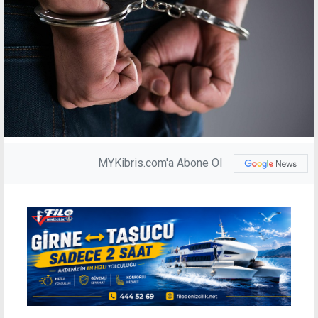
MYKibris.com'a Abone Ol