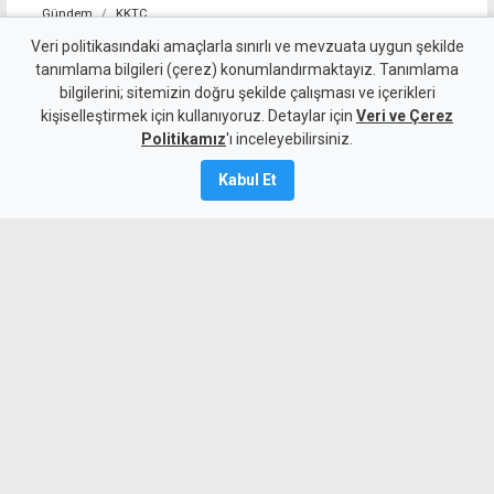
Gündem
KKTC
Girne-Değirmenlik Dağ
Veri politikasındaki amaçlarla sınırlı ve mevzuata uygun şekilde
tanımlama bilgileri (çerez) konumlandırmaktayız. Tanımlama
Yolu'nun bir bölümü trafiğe
bilgilerini; sitemizin doğru şekilde çalışması ve içerikleri
kişiselleştirmek için kullanıyoruz. Detaylar için
kapatılacak
Veri ve Çerez
Politikamız
'ı inceleyebilirsiniz.
9 Ağustos 2026
Kabul Et
Güncelleme:
9 Ağustos
2026
A
A
Karayolları Dairesi, Karayolu Master
Planı kapsamında sürdürülen çalışmalar
nedeniyle bugün 10.00-13.00 saatleri
arasında Girne Acapulco Kavşağı ile
Değirmenlik Yol Ayrımı arasındaki yolun
araç trafiğine kapatılacağını açıkladı.