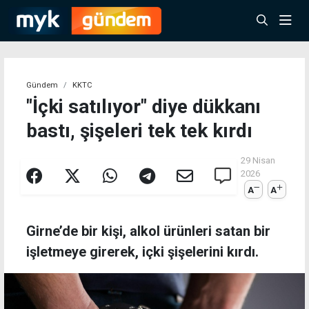
Gündem
KKTC
"İçki satılıyor" diye dükkanı
bastı, şişeleri tek tek kırdı
29 Nisan
2026
A
A
Girne’de bir kişi, alkol ürünleri satan bir
işletmeye girerek, içki şişelerini kırdı.