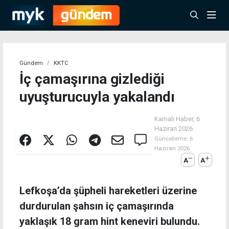
Gündem
KKTC
İç çamaşırına gizlediği
uyuşturucuyla yakalandı
Kamalı Haber,
6
Haziran 2026
Güncelleme:
6
Haziran 2026
A
A
Lefkoşa’da şüpheli hareketleri üzerine
durdurulan şahsın iç çamaşırında
yaklaşık 18 gram hint keneviri bulundu.