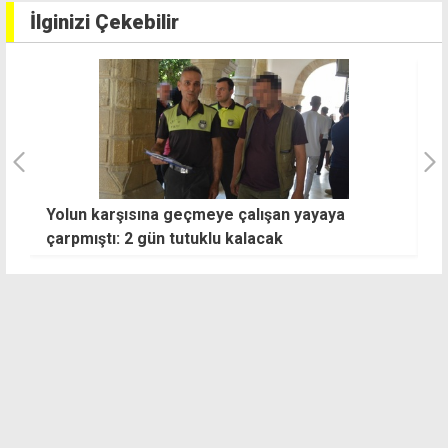
İlginizi Çekebilir
Yolun karşısına geçmeye çalışan yayaya
G
çarpmıştı: 2 gün tutuklu kalacak