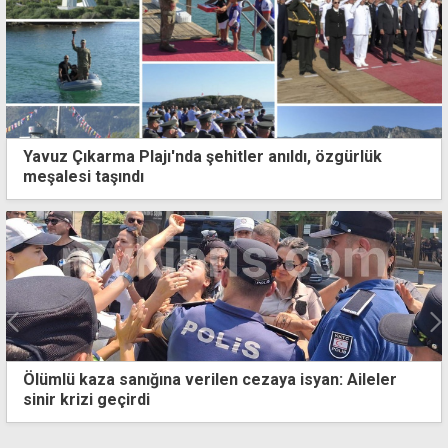
Yavuz Çıkarma Plajı'nda şehitler anıldı, özgürlük
meşalesi taşındı
nığına verilen cezaya isyan: Aileler
Yetiştirdiği hi
rdi