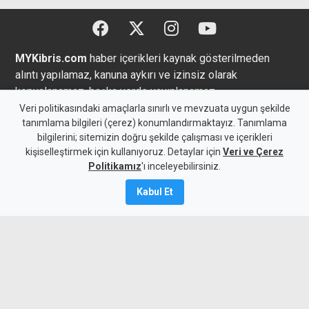
MYKibris.com
haber içerikleri kaynak gösterilmeden
alıntı yapılamaz, kanuna aykırı ve izinsiz olarak
kopyalanamaz, başka yerde yayınlanamaz.
Veri politikasındaki amaçlarla sınırlı ve mevzuata uygun şekilde
tanımlama bilgileri (çerez) konumlandırmaktayız. Tanımlama
bilgilerini; sitemizin doğru şekilde çalışması ve içerikleri
kişiselleştirmek için kullanıyoruz. Detaylar için
Veri ve Çerez
Copyright 2026 MYK Yayıncılık Limited’e aittir.
Politikamız
'ı inceleyebilirsiniz.
Künye
Bize Ulaşın
Kabul Et