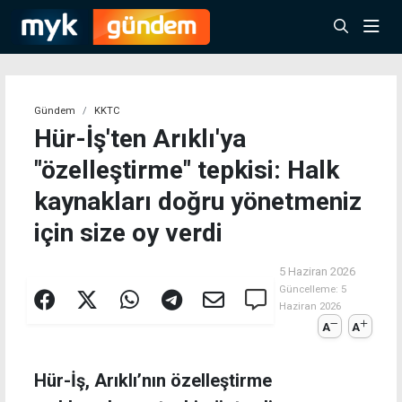
Gündem
KKTC
Hür-İş'ten Arıklı'ya
"özelleştirme" tepkisi: Halk
kaynakları doğru yönetmeniz
için size oy verdi
5 Haziran 2026
Güncelleme:
5
Haziran 2026
A
A
Hür-İş, Arıklı’nın özelleştirme