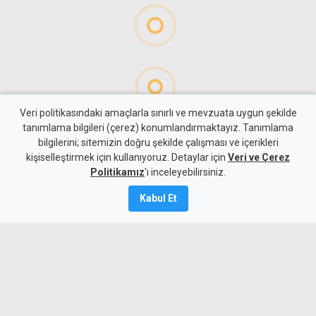
Veri politikasındaki amaçlarla sınırlı ve mevzuata uygun şekilde
tanımlama bilgileri (çerez) konumlandırmaktayız. Tanımlama
bilgilerini; sitemizin doğru şekilde çalışması ve içerikleri
Gündem
KKTC
kişiselleştirmek için kullanıyoruz. Detaylar için
Veri ve Çerez
Uyuşturucuyu çayın içine
Politikamız
'ı inceleyebilirsiniz.
"saklamış"
Kabul Et
Kamalı Haber,
7
Ağustos 2026
A
A
Ercan Havalimanı'ndan ülkeye giriş