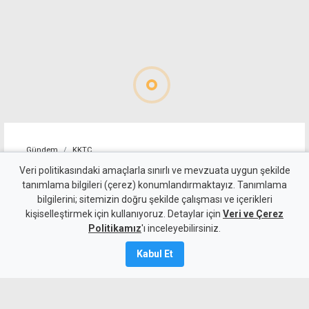
Gündem
KKTC
Girne-Değirmenlik Dağ
Veri politikasındaki amaçlarla sınırlı ve mevzuata uygun şekilde
tanımlama bilgileri (çerez) konumlandırmaktayız. Tanımlama
Yolu'nun bir bölümü yarın
bilgilerini; sitemizin doğru şekilde çalışması ve içerikleri
kişiselleştirmek için kullanıyoruz. Detaylar için
trafiğe kapatılacak
Veri ve Çerez
Politikamız
'ı inceleyebilirsiniz.
8 Ağustos 2026
Kabul Et
Güncelleme:
8 Ağustos
2026
A
A