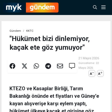
Gündem
KKTC
"Hükümet bizi dinlemiyor,
kaçak ete göz yumuyor"
21 Mayıs 2026
Güncelleme:
22
Mayıs 2026
A
A
KTEZO ve Kasaplar Birliği, Tarım
Bakanlığı önünde et fiyatları ve Güney’e
kayan alışverişe karşı eylem yaptı,
hükümet ülkeye kaçak et girişine göz