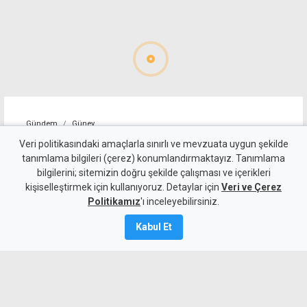
Gündem
Güney
Hristodulidis'ten Isaak ve
Veri politikasındaki amaçlarla sınırlı ve mevzuata uygun şekilde
tanımlama bilgileri (çerez) konumlandırmaktayız. Tanımlama
Solomu sözü: 18 tutukluluk
bilgilerini; sitemizin doğru şekilde çalışması ve içerikleri
kişiselleştirmek için kullanıyoruz. Detaylar için
emrinin uygulanmasına
Veri ve Çerez
Politikamız
'ı inceleyebilirsiniz.
çabalayacağız
Kabul Et
9 Ağustos 2026
Güncelleme:
9 Ağustos
2026
A
A