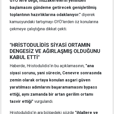
GYÖ’lere değil, müzakerelerin yeninden
başlamasını gündeme getirecek genişletilmiş
toplantının hazırlıklarına odaklanıyor."
diyerek
kamuoyundaki tartışmayı GYÖ’lerden öz konularına
çekmeye çalıştığına dikkat çekti.
"HRİSTODULİDİS SİYASİ ORTAMIN
DENGESİZ VE AĞIRLAŞMIŞ OLDUĞUNU
KABUL ETTİ"
Haberde, Hristodulidis’in bu açıklamasının,
"ana
siyasi sorunu, yani sürecin, Cenevre sonrasında
zemin olarak ortaya konulan asgari güven
yaratılması adımlarını başaramamasını bypass
ettiği, aynı zamanda bir artan gerilim ortamı
tasvir ettiği"
vurgulandı.
Hristodulidis’in ara bölgedeki sözde
"ihlallere ve