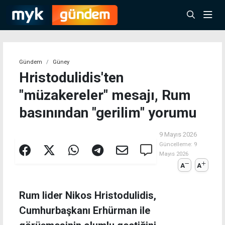
Gündem
Güney
Hristodulidis'ten
"müzakereler" mesajı, Rum
basınından "gerilim" yorumu
9 Mayıs 2026
Güncelleme:
9
Mayıs 2026
A
A
Rum lider Nikos Hristodulidis,
Cumhurbaşkanı Erhürman ile