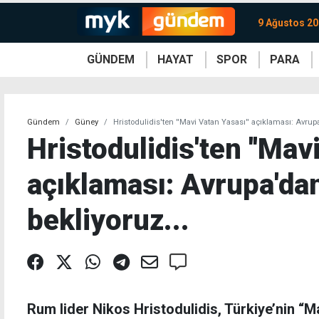
9 Ağustos 20
GÜNDEM
HAYAT
SPOR
PARA
KKTC
Magazin
KKTC
Ekonomi
Türkiye
Türkiye
Kripto
Sağlık
Güney
Avrupa
Döviz
Kadın
Dünya
Dünya
Borsa
Lezzetler
Çev
Gündem
Güney
Hristodulidis'ten ''Mavi Vatan Yasası'' açıklaması: Avrupa
Hristodulidis'ten ''Mav
açıklaması: Avrupa'dan
bekliyoruz...
Rum lider Nikos Hristodulidis, Türkiye’nin “M