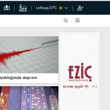
Lefkoşa 37°C
büyüklüğünde deprem