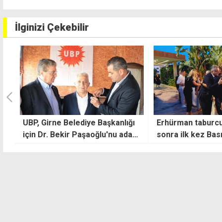
İlginizi Çekebilir
ı
Erhürman taburcu olduktan
Ağrotur İngiliz Ü
y
sonra ilk kez Basın Günü
askeri haberleşm
resepsiyonunda görüntülendi
kurma planına pr