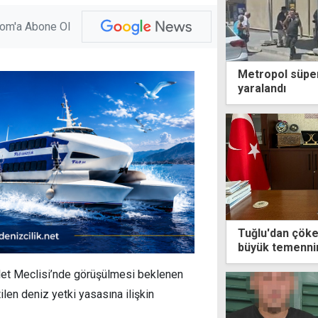
com'a Abone Ol
Metropol süperm
yaralandı
Tuğlu'dan çöken
büyük temennim
yaşanmaması
llet Meclisi’nde görüşülmesi beklenen
ilen deniz yetki yasasına ilişkin