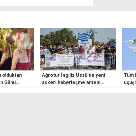
ssü'ne yeni
Tüm hava sporları ve dron
"Süre
e anteni
uçuşları 5 günlüğüne yasaklandı
Hrist
otesto