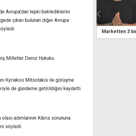
e Avrupa’dan tepki beklediklerini
ölgede çıkarı bulunan diğer Avrupa
söyledi.
tten 3 bin liralık ürün "çaldılar"
Şenkul'dan Gez
Caydırıcılıkta
şmiş Milletler Deniz Hukuku
anı Kyriakos Mitsotakis ile görüşme
riyle de gündeme getirildiğini kaydetti.
n olası adımlarının Kıbrıs sorununa
ni söyledi.