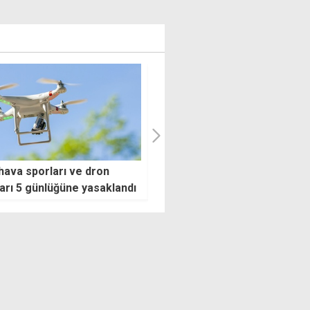
çteki durağanlık
Toplumsal Direniş Bayramı
odulidis'in sonu olur"
tören ve etkinliklerle
kutlanacak