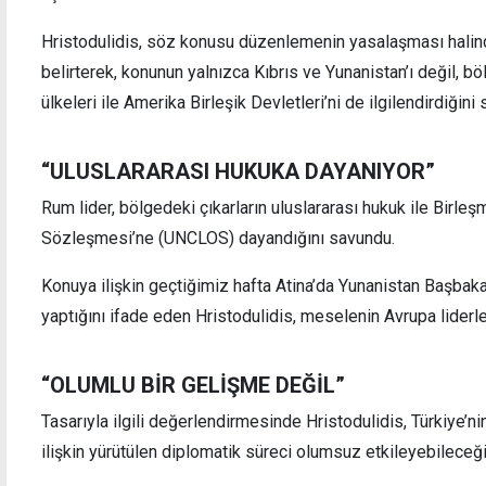
Hristodulidis, söz konusu düzenlemenin yasalaşması halind
belirterek, konunun yalnızca Kıbrıs ve Yunanistan’ı değil, b
ülkeleri ile Amerika Birleşik Devletleri’ni de ilgilendirdiğini 
KKTC'de Doğu Akdeniz'i izleyecek Gemi
Marke
Trafik Hizmetleri Sistemi devrede: Mavi
vatandaki çıkarlarımızı bu sistemle
“ULUSLARARASI HUKUKA DAYANIYOR”
koruyacağız
Rum lider, bölgedeki çıkarların uluslararası hukuk ile Birle
Sözleşmesi’ne (UNCLOS) dayandığını savundu.
Konuya ilişkin geçtiğimiz hafta Atina’da Yunanistan Başbak
yaptığını ifade eden Hristodulidis, meselenin Avrupa liderle
“OLUMLU BİR GELİŞME DEĞİL”
Tasarıyla ilgili değerlendirmesinde Hristodulidis, Türkiye’ni
ilişkin yürütülen diplomatik süreci olumsuz etkileyebileceği