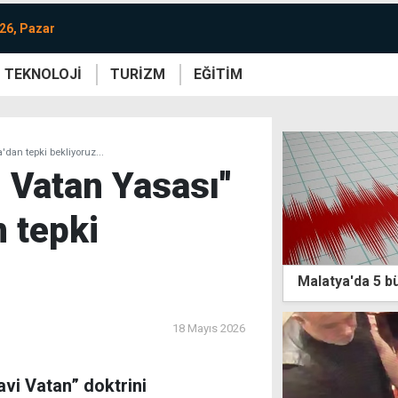
26, Pazar
TEKNOLOJİ
TURİZM
EĞİTİM
re
Yaşam
Sanat
Etkinlik
'dan tepki bekliyoruz...
i Vatan Yasası''
 tepki
Malatya'da 5 
18 Mayıs 2026
avi Vatan” doktrini