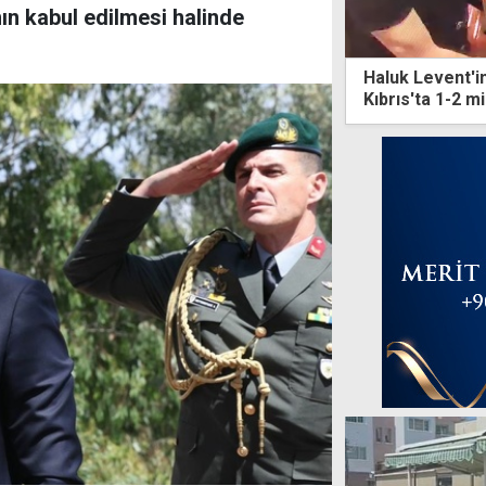
ın kabul edilmesi halinde
Haluk Levent'in
Kıbrıs'ta 1-2 m