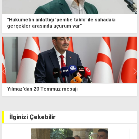
"Hükümetin anlattığı 'pembe tablo' ile sahadaki
gerçekler arasında uçurum var"
16 yıl sonra bir ilk! BM Genel Sekreteri Guterres, ay
sonunda Kıbrıs'a geliyor
İlginizi Çekebilir