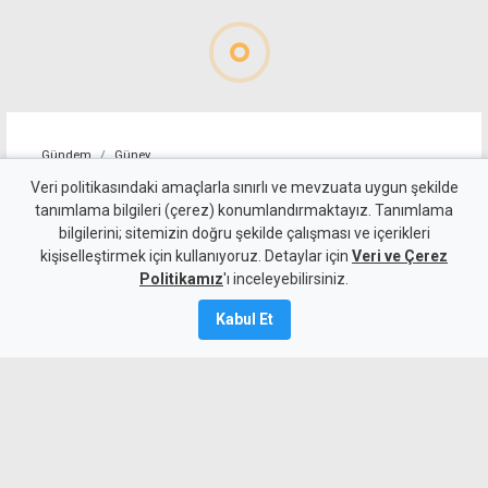
Gündem
Güney
Sınır kapılarında geçici
Veri politikasındaki amaçlarla sınırlı ve mevzuata uygun şekilde
tanımlama bilgileri (çerez) konumlandırmaktayız. Tanımlama
aksama: Rum motosikletliler
bilgilerini; sitemizin doğru şekilde çalışması ve içerikleri
kişiselleştirmek için kullanıyoruz. Detaylar için
eylem yaptı
Veri ve Çerez
Politikamız
'ı inceleyebilirsiniz.
7 Ağustos 2026
Kabul Et
Güncelleme:
8 Ağustos
2026
A
A
Yaklaşık 100 kişilik Rum motosiklet
grubu, 1996 yılında Derinya’daki sınır