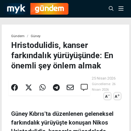
Gündem
Güney
Hristodulidis, kanser
farkındalık yürüyüşünde: En
önemli şey önlem almak
25 Nisan 2026
Güncelleme:
26
Nisan 2026
A
A
Güney Kıbrıs'ta düzenlenen geleneksel
farkındalık yürüyüşte konuşan Nikos