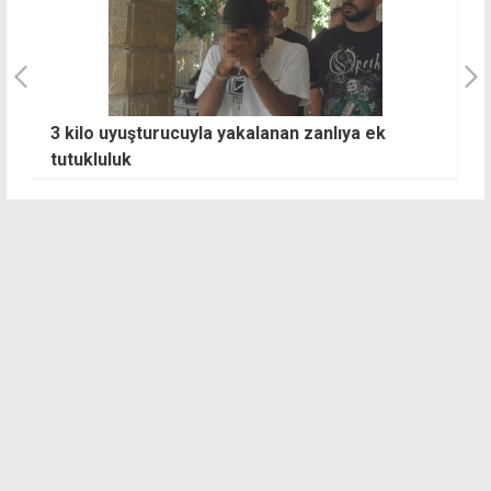
iye
3 kilo uyuşturucuyla yakalanan zanlıya ek
B
tutukluluk
g