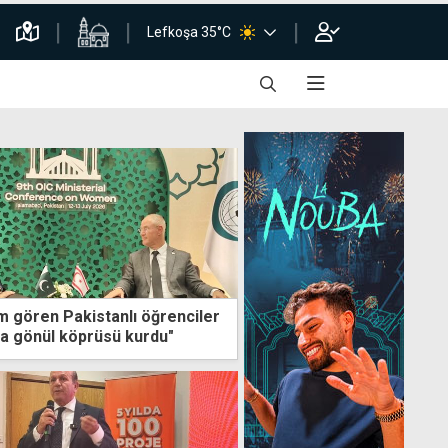
Lefkoşa 35°C
m gören Pakistanlı öğrenciler
nda gönül köprüsü kurdu"