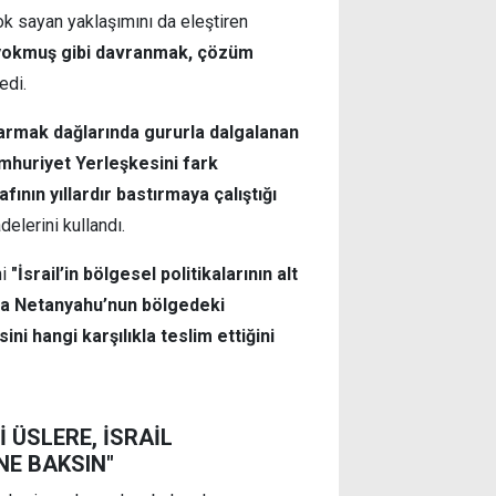
yok sayan yaklaşımını da eleştiren
de yokmuş gibi davranmak, çözüm
edi.
armak dağlarında gururla dalgalanan
huriyet Yerleşkesini fark
ının yıllardır bastırmaya çalıştığı
delerini kullandı.
ni
"İsrail’in bölgesel politikalarının alt
eta Netanyahu’nun bölgedeki
ini hangi karşılıkla teslim ettiğini
 ÜSLERE, İSRAİL
NE BAKSIN"