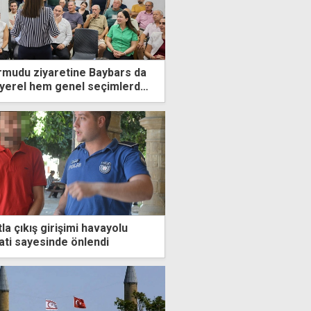
yarmudu ziyaretine Baybars da
m yerel hem genel seçimlerden
ağız
a çıkış girişimi havayolu
ati sayesinde önlendi