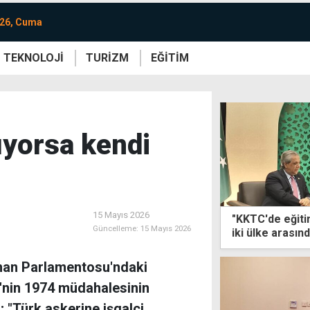
026, Cuma
TEKNOLOJİ
TURİZM
EĞİTİM
re
Yaşam
Sanat
Etkinlik
rıyorsa kendi
15 Mayıs 2026
"KKTC'de eğiti
Güncelleme:
15 Mayıs 2026
iki ülke arası
unan Parlamentosu'ndaki
e'nin 1974 müdahalesinin
 "Türk askerine işgalci