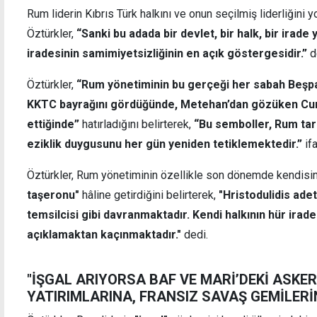
Rum liderin Kıbrıs Türk halkını ve onun seçilmiş liderliğini 
Öztürkler,
“Sanki bu adada bir devlet, bir halk, bir ira
iradesinin samimiyetsizliğinin en açık göstergesidir.”
d
Öztürkler,
“Rum yönetiminin bu gerçeği her sabah Beşp
KKTC bayrağını gördüğünde, Metehan’dan gözüken Cum
ettiğinde”
hatırladığını belirterek,
“Bu semboller, Rum taraf
eziklik duygusunu her gün yeniden tetiklemektedir.”
ifa
Öztürkler, Rum yönetiminin özellikle son dönemde kendisi
taşeronu"
hâline getirdiğini belirterek,
"Hristodulidis ad
temsilcisi gibi davranmaktadır. Kendi halkının hür irades
açıklamaktan kaçınmaktadır."
dedi.
"İŞGAL ARIYORSA BAF VE MARİ’DEKİ ASKERİ
YATIRIMLARINA, FRANSIZ SAVAŞ GEMİLERİ