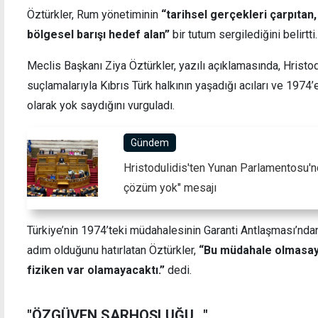
Öztürkler, Rum yönetiminin
“tarihsel gerçekleri çarpıtan
bölgesel barışı hedef alan”
bir tutum sergilediğini belirtti.
Meclis Başkanı Ziya Öztürkler, yazılı açıklamasında, Hristod
Yavuz Çıkarma Plajı'nda şehitler anıldı,
Kıbrıs
suçlamalarıyla Kıbrıs Türk halkının yaşadığı acıları ve 1974’e
özgürlük meşalesi taşındı
anlaş
olarak yok saydığını vurguladı.
Gündem
Hristodulidis'ten Yunan Parlamentosu'nd
çözüm yok" mesajı
Türkiye’nin 1974’teki müdahalesinin Garanti Antlaşması’nda
adım olduğunu hatırlatan Öztürkler,
“Bu müdahale olmasayd
fiziken var olamayacaktı.”
dedi.
"ÖZGÜVEN SARHOŞLUĞU..."