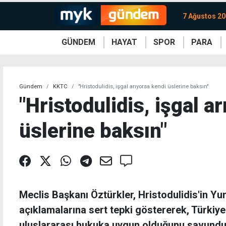
7 Ağustos 2
GÜNDEM
HAYAT
SPOR
PARA
KKTC
Magazin
KKTC
Ekonomi
Türkiye
Türkiye
Kripto
Sağlık
Güney
Avrupa
Döviz
Kadın
Dünya
Dünya
Borsa
Lezzetler
Çev
Gündem
KKTC
"Hristodulidis, işgal arıyorsa kendi üslerine baksın"
"Hristodulidis, işgal a
üslerine baksın"
Meclis Başkanı Öztürkler, Hristodulidis'in Y
açıklamalarına sert tepki göstererek, Türkiy
uluslararası hukuka uygun olduğunu savundu;