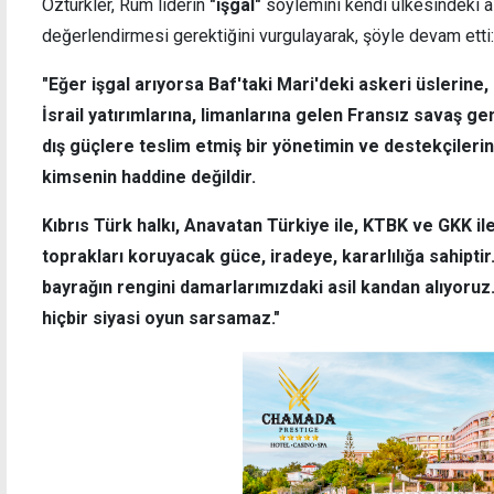
Öztürkler, Rum liderin
"işgal"
söylemini kendi ülkesindeki a
değerlendirmesi gerektiğini vurgulayarak, şöyle devam etti:
"Eğer işgal arıyorsa Baf'taki Mari'deki askeri üslerine,
İsrail yatırımlarına, limanlarına gelen Fransız savaş g
dış güçlere teslim etmiş bir yönetimin ve destekçileri
kimsenin haddine değildir.
Kıbrıs Türk halkı, Anavatan Türkiye ile, KTBK ve GKK il
toprakları koruyacak güce, iradeye, kararlılığa sahiptir
bayrağın rengini damarlarımızdaki asil kandan alıyoruz. B
hiçbir siyasi oyun sarsamaz."