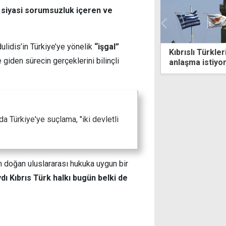
, siyasi sorumsuzluk içeren ve
ulidis’in Türkiye’ye yönelik
“işgal”
lı Türklerin yüzde 65'i çözüm için
Üstel'den "hük
 giden sürecin gerçeklerini bilinçli
ma istiyor
ile birlikte çık
yok
a Türkiye'ye suçlama, "iki devletli
n doğan uluslararası hukuka uygun bir
ı Kıbrıs Türk halkı bugün belki de