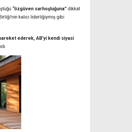
üştüğü
“özgüven sarhoşluğuna”
dikkat
liği’nin kalıcı liderliğiymiş gibi
hareket ederek, AB’yi kendi siyasi
ndı.