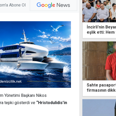
com'a Abone Ol
İncirli'nin Be
eşlik etti: He
başarıyla çıkac
Sahte pasaportl
firmasının dikk
Rum Yönetimi Başkanı Nikos
ara tepki gösterdi ve
“Hristodulidis’in