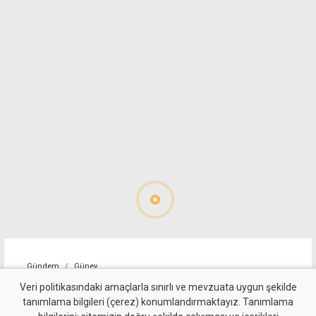
Gündem
Güney
Sınır kapılarında geçici
Veri politikasındaki amaçlarla sınırlı ve mevzuata uygun şekilde
tanımlama bilgileri (çerez) konumlandırmaktayız. Tanımlama
aksama: Rum motosikletliler