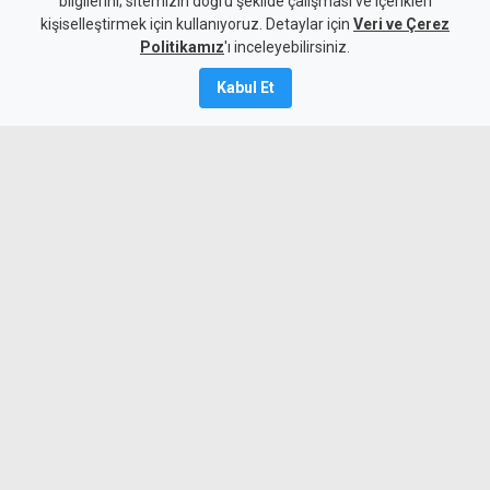
bilgilerini; sitemizin doğru şekilde çalışması ve içerikleri
kişiselleştirmek için kullanıyoruz. Detaylar için
eylem yaptı
Veri ve Çerez
Politikamız
'ı inceleyebilirsiniz.
7 Ağustos 2026
Kabul Et
Güncelleme:
8 Ağustos
2026
A
A
Yaklaşık 100 kişilik Rum motosiklet
grubu, 1996 yılında Derinya’daki sınır
olaylarında hayatını kaybeden Tasos
İsak ve Solomos Solomu için
düzenlenen anma sürüşü kapsamında
Metehan, Ledra Palace ve Lokmacı sınır
kapılarında eylem yaptı.