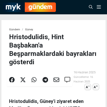
Gündem
Güney
Hristodulidis, Hint
Başbakan'a
Beşparmaklardaki bayrakları
gösterdi
16 Haziran 2025
Güncelleme:
16
Haziran 2025
A
A
Hristodulidis, Güney'i ziyaret eden