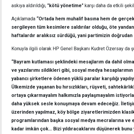
askıya aldırıldığı,
"kötü yönetime"
karşı daha da etkili şeki
Açıklamada
“Ortada hem muhalif basına hem de gerçek
sergileyen tüm kesimlere saldırılar olduğu, öte yandan 
tsızlandı,
KKTC'de 15 Temmuz'un 10'uncu yılında bi
haftalardır aralıksız sürdüğü, yani partimizin doğrudan 
irdi
ve beraberlik vurgusu
Konuyla ilgili olarak HP Genel Başkanı Kudret Özersay da şu 
“Bayram kutlaması şeklindeki mesajlarım da dahil olm
ve yazılarımı sildikleri gibi, sosyal medya hesaplarımın 
yabancı şirketlere ödenen yüklü paralar karşılığı yapıl
Ülkemizde yaşanan bu hırsızlıkları, rüşveti, sahtekârlı
ortaya çıkarmayalım halkımızla paylaşmayalım istiyorlar
daha yüksek sesle konuşmaya devam edeceğiz. İletiş
üzerinden yapılmaz, köy bölge ziyaretlerimizden klasi
programlarından başka sosyal medya mecralarına ve e
kadar imkân çok… Bizi yıldıracaklarını düşünerek bunu 