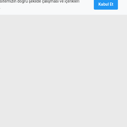
itemizin doğru şekilde çalışması ve içerikleri
Kabul Et
.
ğı'ndan AP'nin Kıbrıs
 Provokatif girişim
rekâtı'nın kahramanlarına
amlı teşekkür