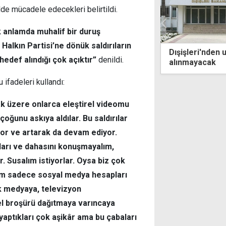
lde mücadele edecekleri belirtildi.
 anlamda muhalif bir duruş
Halkın Partisi’ne dönük saldırıların
rlik
Dışişleri'nden uyarı: Fitto muhatap
hedef alındığı çok açıktır”
denildi.
alınmayacak
ifadeleri kullandı:
ak üzere onlarca eleştirel videomu
çoğunu askıya aldılar. Bu saldırılar
ıyor ve artarak da devam ediyor.
kları ve dahasını konuşmayalım,
. Susalım istiyorlar. Oysa biz çok
im sadece sosyal medya hesapları
k medyaya, televizyon
l broşürü dağıtmaya varıncaya
yaptıkları çok aşikâr ama bu çabaları