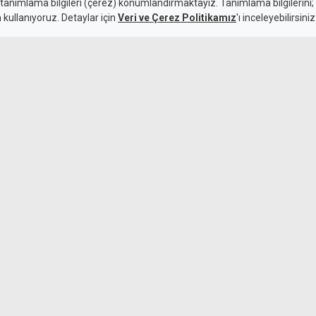
ye kadar böyle
 tanımlama bilgileri (çerez) konumlandırmaktayız. Tanımlama bilgilerini; s
n kullanıyoruz. Detaylar için
Veri ve Çerez Politikamız
'ı inceleyebilirsiniz
ür dilerim
Cumhurbaşkanlı
kararına tepki:
6 Ağustos 2026
Güncelleme:
6 Ağustos 2026
iye çarparak bir kişinin
an ve daha sonra yakalanan
e söz hakkı verilen zanlı,
Kıbrıs Barış Ha
Kayseri'de anl