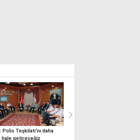
rım vaadiyle dolandırıcılık"
"UBP çalıştayında rektörler
sı: Çok sayıda kişi zarara
tehdit edildi"