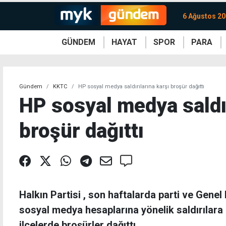
6 Ağustos 2
GÜNDEM
HAYAT
SPOR
PARA
KKTC
Magazin
KKTC
Ekonomi
Türkiye
Türkiye
Kripto
Sağlık
Güney
Avrupa
Döviz
Kadın
Dünya
Dünya
Borsa
Lezzetler
Çev
Gündem
KKTC
HP sosyal medya saldırılarına karşı broşür dağıttı
HP sosyal medya saldır
broşür dağıttı
Halkın Partisi , son haftalarda parti ve Gene
sosyal medya hesaplarına yönelik saldırılara 
ilçelerde broşürler dağıttı.