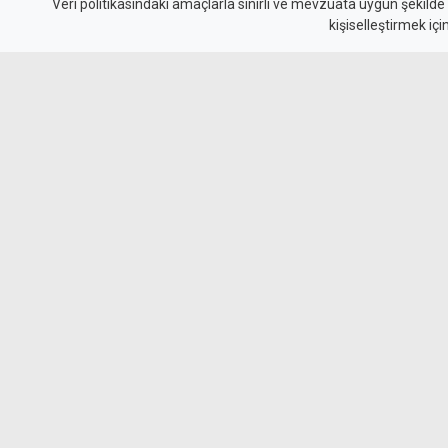
kazanın zanlısı: Şimdi
Veri politikasındaki amaçlarla sınırlı ve mevzuata uygun şekilde
kişiselleştirmek içi
bir kaza yapmadım, öz
Boğazköy yakınlarında birçok araca ve iki kiş
ölümüne neden olduğu kazanın ardından kaç
zanlı, yeniden mahkemeye çıkarıldı. Mahkemed
"Özür dilerim." dedi.