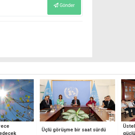
Gönder
Üstel: Polis Teşkilatı'nı daha
"Yatı
 saat sürdü
güçlü hale getireceğiz
iddia