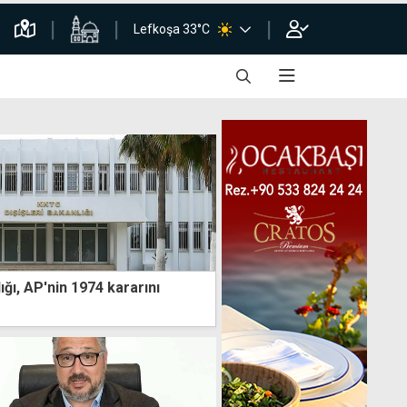
Lefkoşa 33°C
ığı, AP'nin 1974 kararını