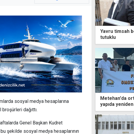
Yavru timsah be
tutuklu
Metehan'da ort
rtamlarda sosyal medya hesaplarına
yapıda yeniden
l broşürleri dağıttı.
 haftalarda Genel Başkan Kudret
e bu şekilde sosyal medya hesaplarının