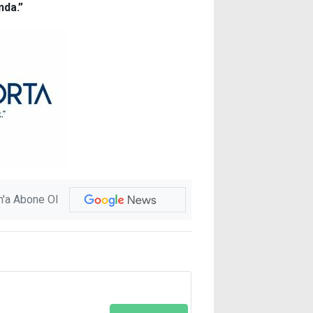
nda.”
'a Abone Ol