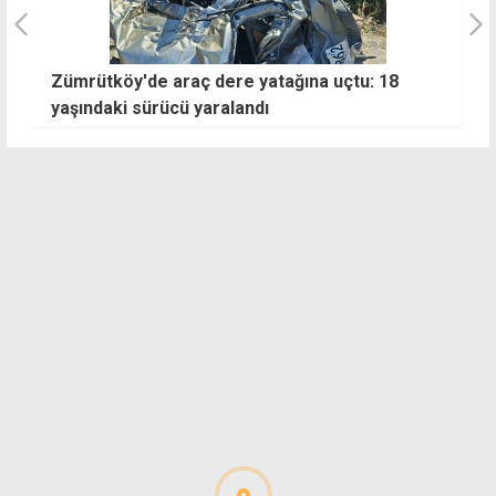
Zümrütköy'de araç dere yatağına uçtu: 18
E
yaşındaki sürücü yaralandı
k