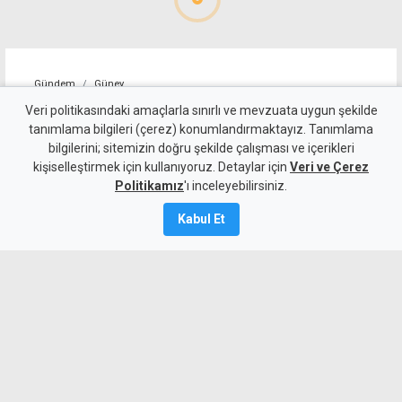
Gündem
Güney
Şortlu Fidias eleştirilerin
Veri politikasındaki amaçlarla sınırlı ve mevzuata uygun şekilde
tanımlama bilgileri (çerez) konumlandırmaktayız. Tanımlama
odağına yerleşti
bilgilerini; sitemizin doğru şekilde çalışması ve içerikleri
kişiselleştirmek için kullanıyoruz. Detaylar için
Veri ve Çerez
10 Ağustos 2026
Politikamız
'ı inceleyebilirsiniz.
Güncelleme:
10 Ağustos
2026
Kabul Et
A
A
Anma törenine beyaz şortla katılan Rum
Milletvekili Fidias Panayiotou,
eleştirilerin odağına yerleşti.