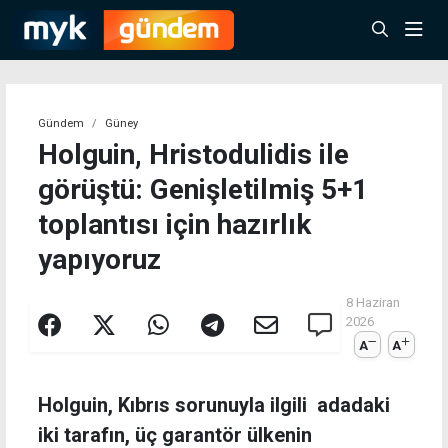
Gündem
Güney
Holguin, Hristodulidis ile
görüştü: Genişletilmiş 5+1
toplantısı için hazırlık
yapıyoruz
8 Haziran
2026
A
A
Holguin, Kıbrıs sorunuyla ilgili adadaki
iki tarafın, üç garantör ülkenin