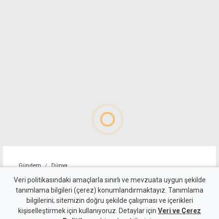
Gündem
Dünya
ABD, İran'a yönelik bazı
Veri politikasındaki amaçlarla sınırlı ve mevzuata uygun şekilde
tanımlama bilgileri (çerez) konumlandırmaktayız. Tanımlama
yaptırımları kaldırdı
bilgilerini; sitemizin doğru şekilde çalışması ve içerikleri
kişiselleştirmek için kullanıyoruz. Detaylar için
Veri ve Çerez
5 Ağustos 2026