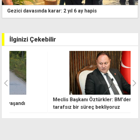
Karaağaç köyüne iki saat elektrik verilemeyecek
İlginizi Çekebilir
Meclis Başkanı Öztürkler: BM'den adil ve
U
tarafsız bir süreç bekliyoruz
g