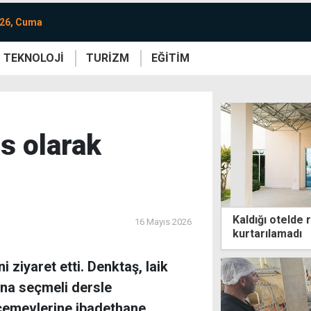
026, Cuma
TEKNOLOJİ
TURİZM
EĞİTİM
re
Yaşam
Sanat
Etkinlik
s olarak
Kaldığı otelde 
16 Mayıs 2026
kurtarılamadı
 ziyaret etti. Denktaş, laik
ına seçmeli dersle
ı cemevlerine ibadethane