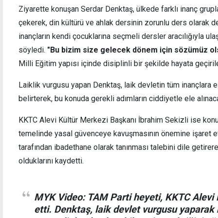
Ziyarette konuşan Serdar Denktaş, ülkede farklı inanç grupla
çekerek, din kültürü ve ahlak dersinin zorunlu ders olarak 
inançların kendi çocuklarına seçmeli dersler aracılığıyla ul
söyledi.
"Bu bizim size gelecek dönem için sözümüz ol
TDP Mağusa İlçesi'nden muhtarlarla "ortak
Guter
Milli Eğitim yapısı içinde disiplinli bir şekilde hayata geçiril
akıl" buluşmaları
sloga
Laiklik vurgusu yapan Denktaş, laik devletin tüm inançlara
belirterek, bu konuda gerekli adımların ciddiyetle ele alına
KKTC Alevi Kültür Merkezi Başkanı İbrahim Sekizli ise konuş
temelinde yasal güvenceye kavuşmasının önemine işaret etti
tarafından ibadethane olarak tanınması talebini dile getire
olduklarını kaydetti.
MYK Video: TAM Parti heyeti, KKTC Alevi K
etti. Denktaş, laik devlet vurgusu yaparak