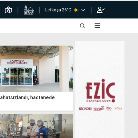
Lefkoşa 26°C
rahatsızlandı, hastanede