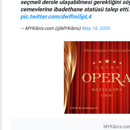
seçmeli dersle ulaşabilmesi gerektiğini söyl
cemevlerine ibadethane statüsü talep etti
pic.twitter.com/dwlfmi5pL4
— MYKibris.com (@MYKibris)
May 16, 2026
MYKibris.com