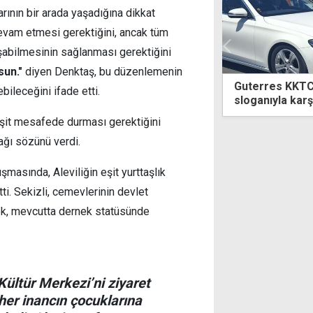
rının bir arada yaşadığına dikkat
devam etmesi gerektiğini, ancak tüm
aşabilmesinin sağlanması gerektiğini
sun."
diyen Denktaş, bu düzenlemenin
res KKTC'de... "United Cyprus"
Ek mesaileri a
ebileceğini ifade etti.
nıyla karşılama
sonuna kadar 
 eşit mesafede durması gerektiğini
cağı sözünü verdi.
masında, Aleviliğin eşit yurttaşlık
. Sekizli, cemevlerinin devlet
rek, mevcutta dernek statüsünde
ültür Merkezi’ni ziyaret
 her inancın çocuklarına