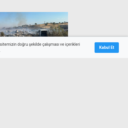
itemizin doğru şekilde çalışması ve içerikleri
Kabul Et
.
inde çıkan yangın söndürüldü
Teknecik'e ziyaret: Doğal gaz
a yatırıldı