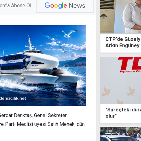
com'a Abone Ol
CTP'de Güzelyur
Arkın Engüney
"Süreçteki dura
erdar Denktaş, Genel Sekreter
olur"
e Parti Meclisi üyesi Salih Menek, dün