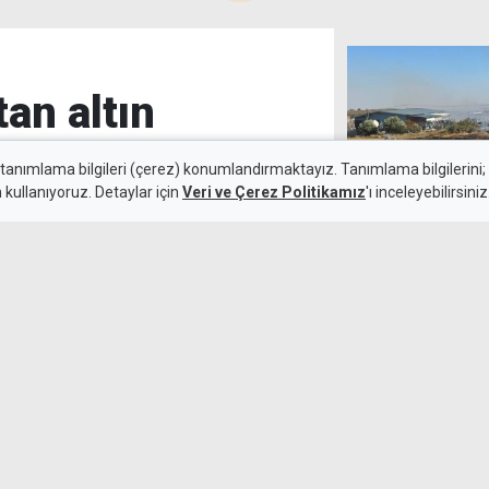
tan altın
 tanımlama bilgileri (çerez) konumlandırmaktayız. Tanımlama bilgilerini; s
n kullanıyoruz. Detaylar için
Veri ve Çerez Politikamız
'ı inceleyebilirsiniz
Taşkent bölges
6 Ağustos 2026
k maçında deplasmanda Hradec
emli avantaj elde etti. Siyah-
lıçsoy'un golüyle galibiyete
Bayraktar'dan 
dönüşümü masay