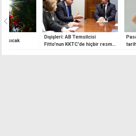
Dışişleri: AB Temsilcisi
Pasaportundaki m
Fitto'nun KKTC'de hiçbir resmi
tarihini değiştirdi
sıfatı yoktur
yaşamayı sürdür