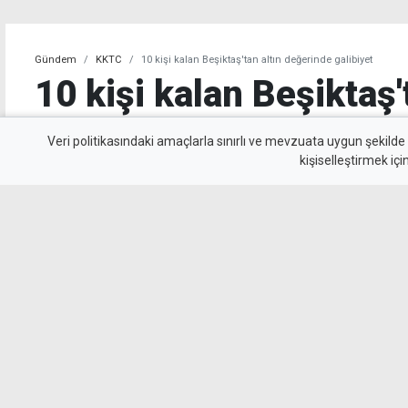
Gündem
KKTC
10 kişi kalan Beşiktaş'tan altın değerinde galibiyet
10 kişi kalan Beşiktaş'
değerinde galibiyet
Veri politikasındaki amaçlarla sınırlı ve mevzuata uygun şekilde
kişiselleştirmek içi
Beşiktaş, UEFA Avrupa Ligi 3. eleme turu il
Kralove'yi 1-0 mağlup ederek rövanş öncesi ön
beyazlılar, 10 kişi kalmasına rağmen Semih Kı
uzandı.