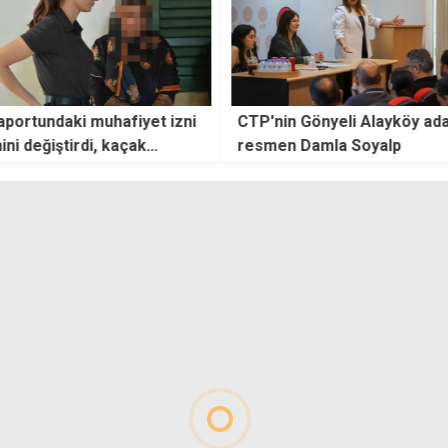
uhafiyet izni
CTP'nin Gönyeli Alayköy adayı
20 Te
, kaçak
resmen Damla Soyalp
getir
dü