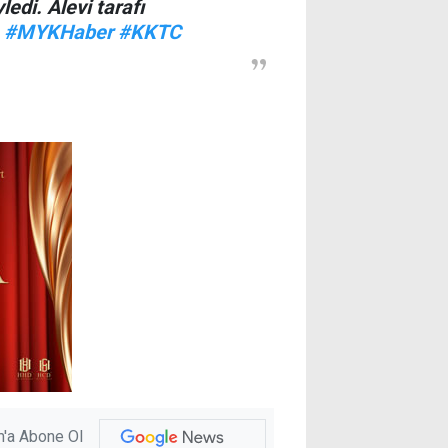
edi. Alevi tarafı
.
#MYKHaber
#KKTC
'a Abone Ol