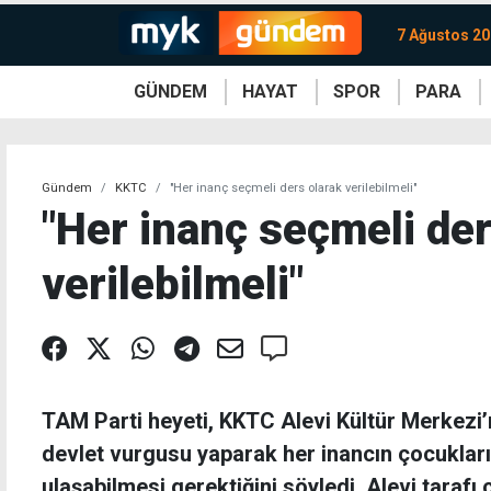
7 Ağustos 2
GÜNDEM
HAYAT
SPOR
PARA
KKTC
Magazin
KKTC
Ekonomi
Türkiye
Türkiye
Kripto
Sağlık
Güney
Avrupa
Döviz
Kadın
Dünya
Dünya
Borsa
Lezzetler
Çev
Gündem
KKTC
"Her inanç seçmeli ders olarak verilebilmeli"
"Her inanç seçmeli der
verilebilmeli"
TAM Parti heyeti, KKTC Alevi Kültür Merkezi’ni
devlet vurgusu yaparak her inancın çocuklar
ulaşabilmesi gerektiğini söyledi. Alevi taraf