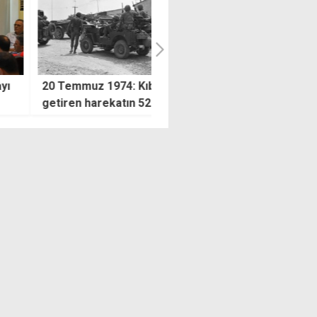
mmuz 1974: Kıbrıs'a barış
İtalya Dışişleri Bakanı: Kıbrıs'
en harekatın 52'nci yılı
diyalog şart