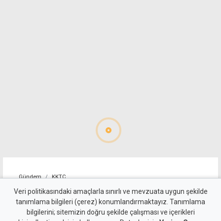
Gündem
KKTC
"Cengiz Topel'in tebessüm
Veri politikasındaki amaçlarla sınırlı ve mevzuata uygun şekilde
tanımlama bilgileri (çerez) konumlandırmaktayız. Tanımlama
eden masum yüzü, halen
bilgilerini; sitemizin doğru şekilde çalışması ve içerikleri