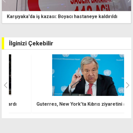
Gönyeli Göleti'nde tahliye vanası yenilendi
İlginizi Çekebilir
"K
Guterres, New York'ta Kıbrıs ziyaretini anlattı
ik
z