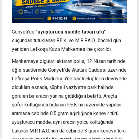
Gönyeli'de
"uyuşturucu madde tasarrufu"
suçundan tutuklanan F.E.K. ve M.R.F.A.O., önceki gün
yeniden Lefkoşa Kaza Mahkemesi'ne çıkarıldı.
Mahkemeye olguları aktaran polis, 12 Nisan tarihinde
öğle saatlerinde Gönyeli'de Atatürk Caddesi üzerinde
Lefkoşa Polis Müdürlüğü'ne bağlı ekiplerin devriyede
oldukları esnada, şüpheli vaziyette park halinde
görülen bir aracın yanına gidildiğini belirtti. Araçta
şoför koltuğunda bulunan F.E.K.'nin üzerinde yapılan
aramada cebinde 0.5 gram ağırlığında kenevir türü
uyuşturucu madde, aynı aracın yolcu koltuğunda
bulunan M.R.F.A.O.'nun da cebinde 3 gram kenevir türü