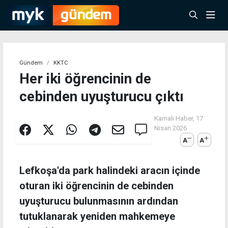
Gündem
KKTC
Her iki öğrencinin de
cebinden uyuşturucu çıktı
Kamalı Haber,
17
Nisan 2026
A
A
Lefkoşa'da park halindeki aracın içinde
oturan iki öğrencinin de cebinden
uyuşturucu bulunmasının ardından
tutuklanarak yeniden mahkemeye