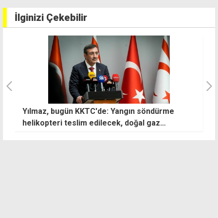
İlginizi Çekebilir
ı
Yılmaz, bugün KKTC'de: Yangın söndürme
A
m
helikopteri teslim edilecek, doğal gaz
protokolü imzalanacak