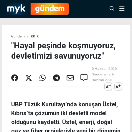
Gündem
KKTC
"Hayal peşinde koşmuyoruz,
devletimizi savunuyoruz"
6 Haziran 2026
Güncelleme:
6
Haziran 2026
A
A
UBP Tüzük Kurultayı’nda konuşan Üstel,
Kıbrıs’ta çözümün iki devletli model
olduğunu kaydetti. Üstel, enerji, doğal
gaz ve fiber projeleriyle yeni bir dönemin