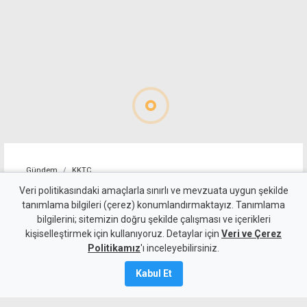
Gündem
KKTC
Girne-Değirmenlik Dağ
Veri politikasındaki amaçlarla sınırlı ve mevzuata uygun şekilde
tanımlama bilgileri (çerez) konumlandırmaktayız. Tanımlama
Yolu'nun bir bölümü yarın
bilgilerini; sitemizin doğru şekilde çalışması ve içerikleri
kişiselleştirmek için kullanıyoruz. Detaylar için
trafiğe kapatılacak
Veri ve Çerez
Politikamız
'ı inceleyebilirsiniz.
8 Ağustos 2026
Kabul Et
Güncelleme:
8 Ağustos
2026