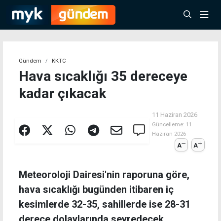
Gündem
KKTC
Hava sıcaklığı 35 dereceye
kadar çıkacak
11 Haziran 2026
Güncelleme:
11
Haziran 2026
A
A
Meteoroloji Dairesi'nin raporuna göre,
hava sıcaklığı bugünden itibaren iç
kesimlerde 32-35, sahillerde ise 28-31
derece dolaylarında seyredecek.