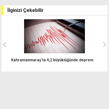
İlginizi Çekebilir
"
Kahramanmaraş'ta 4,2 büyüklüğünde deprem
i