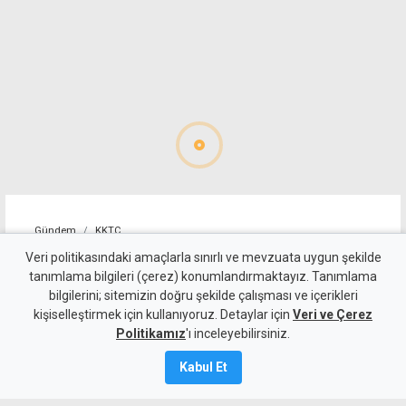
Gündem
KKTC
Girne-Değirmenlik Dağ
Veri politikasındaki amaçlarla sınırlı ve mevzuata uygun şekilde
tanımlama bilgileri (çerez) konumlandırmaktayız. Tanımlama
Yolu'nun bir bölümü trafiğe
bilgilerini; sitemizin doğru şekilde çalışması ve içerikleri
kişiselleştirmek için kullanıyoruz. Detaylar için
kapatılacak
Veri ve Çerez
Politikamız
'ı inceleyebilirsiniz.
9 Ağustos 2026
Kabul Et
Güncelleme:
9 Ağustos
2026