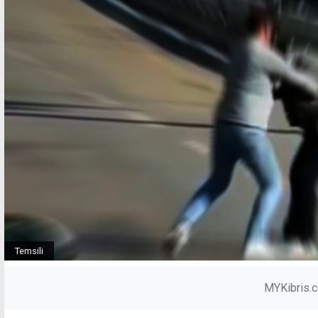
Temsili
MYKibris.