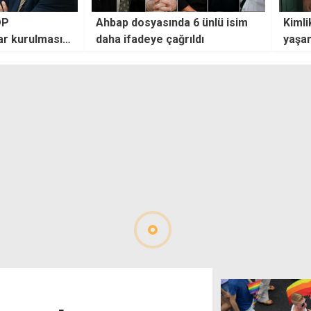
DP
Ahbap dosyasında 6 ünlü isim
Kimli
ar kurulmasını
daha ifadeye çağrıldı
yaşam
ortay