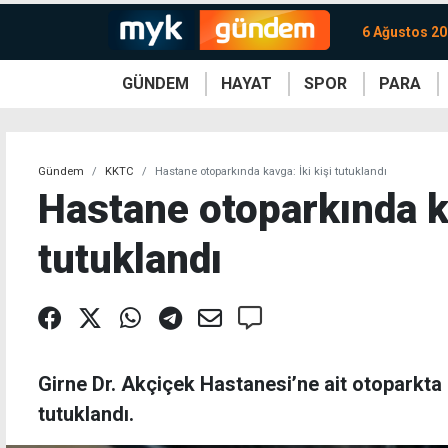
6 Ağustos 2
GÜNDEM
HAYAT
SPOR
PARA
KKTC
Magazin
KKTC
Ekonomi
Türkiye
Türkiye
Kripto
Sağlık
Güney
Avrupa
Döviz
Kadın
Dünya
Dünya
Borsa
Lezzetler
Çev
Gündem
KKTC
Hastane otoparkında kavga: İki kişi tutuklandı
Hastane otoparkında ka
tutuklandı
Girne Dr. Akçiçek Hastanesi’ne ait otoparkta 
tutuklandı.