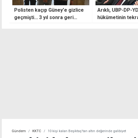
Polisten kaçıp Güney'e gizlice
Arıklı, UBP-DP-Y
geçmişti... 3 yıl sonra geri
hükümetinin tekr
dönüp teslim oldu
istiyor
Gündem
KKTC
10 kişi kalan Beşiktaş'tan altın değerinde galibiyet