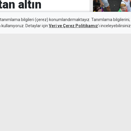
tan altın
 tanımlama bilgileri (çerez) konumlandırmaktayız. Tanımlama bilgilerini; s
n kullanıyoruz. Detaylar için
Veri ve Çerez Politikamız
'ı inceleyebilirsiniz
Polonya'da eşci
6 Ağustos 2026
yasa veto edild
k maçında deplasmanda Hradec
emli avantaj elde etti. Siyah-
lıçsoy'un golüyle galibiyete
TSK'nın Somali