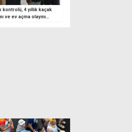
k kontrolü, 4 yıllık kaçak
Eski meclis binasının yeni
ı ve ev açma olayını
misafiri: İstatistik Kurumu
a çıkardı
taşınıyor