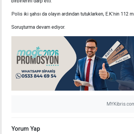
birbirlerini darp etti.
Polis iki şahsı da olayın ardından tutuklarken, E.K.'nin 112 m
Soruşturma devam ediyor.
Oktay, AP'nin Türkiye'nin Barış Harekatı'na
Bakan
ilişkin kararına sert çıktı: Öyle asılsız ve
2027'
ahlaksız bir rapor ki...
MYKibris.com
Yorum Yap