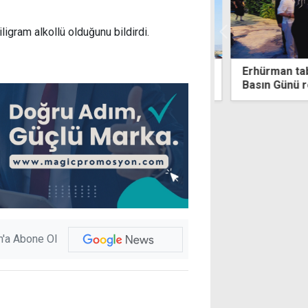
iligram alkollü olduğunu bildirdi.
 Yumaklı: Mesarya Ovası'na su
Erhürman tabur
de ulaşacak
Basın Günü re
'a Abone Ol