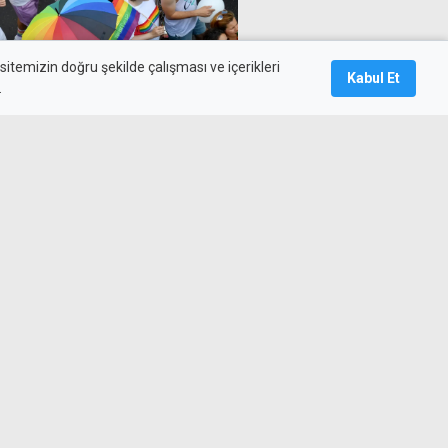
itemizin doğru şekilde çalışması ve içerikleri
Kabul Et
.
nsel çiftlere hak tanıyan
i
 görevi 2028'e kadar uzatıldı