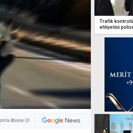
Trafik kontrol
ehliyetini pol
gidince tutukla
com'a Abone Ol