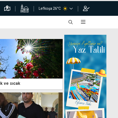
Lefkoşa 26°C
k ve sıcak