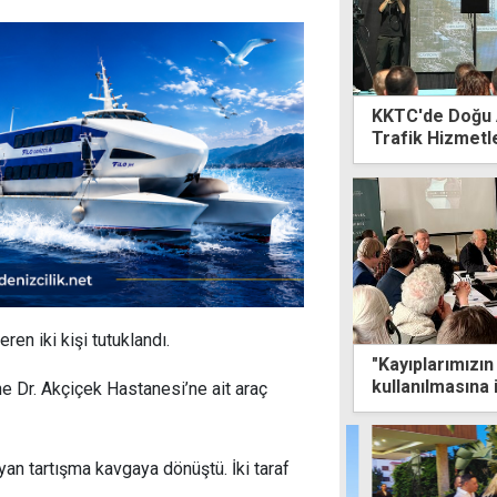
KKTC'de Doğu 
Trafik Hizmetl
vatandaki çıkar
koruyacağız
ren iki kişi tutuklandı.
"Kayıplarımızın
kullanılmasına 
ne Dr. Akçiçek Hastanesi’ne ait araç
ayan tartışma kavgaya dönüştü. İki taraf