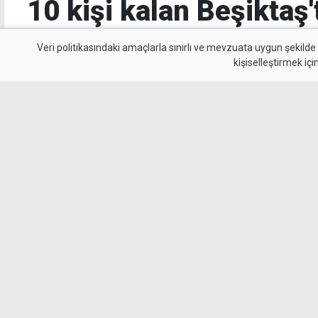
10 kişi kalan Beşiktaş'
değerinde galibiyet
Veri politikasındaki amaçlarla sınırlı ve mevzuata uygun şekilde
kişiselleştirmek içi
Beşiktaş, UEFA Avrupa Ligi 3. eleme turu il
Kralove'yi 1-0 mağlup ederek rövanş öncesi ön
beyazlılar, 10 kişi kalmasına rağmen Semih Kı
uzandı.