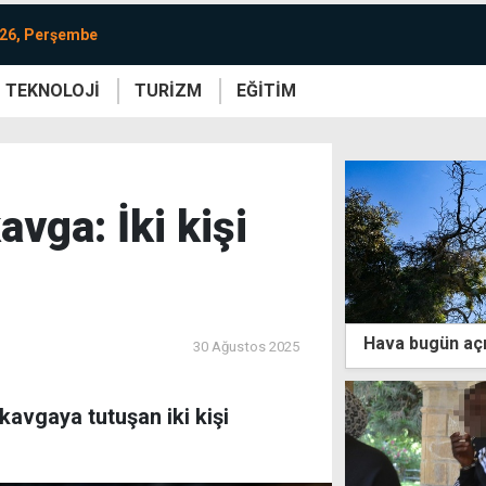
026, Perşembe
TEKNOLOJİ
TURİZM
EĞİTİM
re
Yaşam
Sanat
Etkinlik
vga: İki kişi
Hava bugün açı
30 Ağustos 2025
kavgaya tutuşan iki kişi