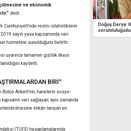
 ölçülmesine ve ekonomik
tır.”
dedi.
 Derya: Kadınları korumak devletin
KKTC'nin ismi y
rk Cumhuriyeti’nde resmi istatistiklerin
luluğudur
Kıbrıs Türk Cum
2/2019 sayılı yasa kapsamında veri
nun hizmetine sunulduğunu belirtti.
si uyarınca tamamen gizlilik ilkesi
anıldığını kaydetti.
AŞTIRMALARDAN BİRİ”
ı Bütçe Anketi’nin, hanelerin sosyo-
in kapsamlı veri sağlayan; aynı zamanda
erlendirilmesine imkân tanıyan en
Endeksi (TÜFE) hesaplamalarında