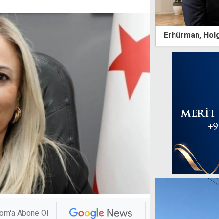
Erhürman, Holgu
com'a Abone Ol