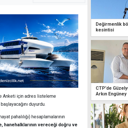
Değirmenlik böl
kesintisi
CTP'de Güzelyur
Arkın Engüney
 Anketi için adres listeleme
 başlayacağını duyurdu.
hayat pahalılığı) hesaplamalarının
e, hanehalklarının vereceği doğru ve