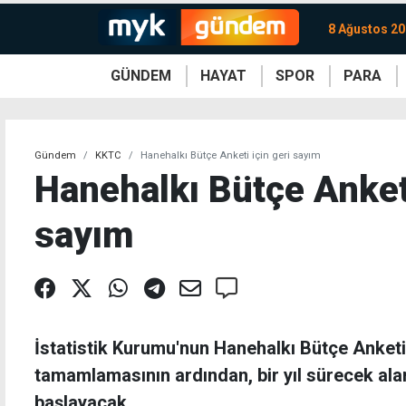
8 Ağustos 20
GÜNDEM
HAYAT
SPOR
PARA
KKTC
Magazin
KKTC
Ekonomi
Türkiye
Türkiye
Kripto
Sağlık
Güney
Avrupa
Döviz
Kadın
Dünya
Dünya
Borsa
Lezzetler
Çev
Gündem
KKTC
Hanehalkı Bütçe Anketi için geri sayım
Hanehalkı Bütçe Anketi
sayım
İstatistik Kurumu'nun Hanehalkı Bütçe Anketi 
tamamlamasının ardından, bir yıl sürecek ala
başlayacak.