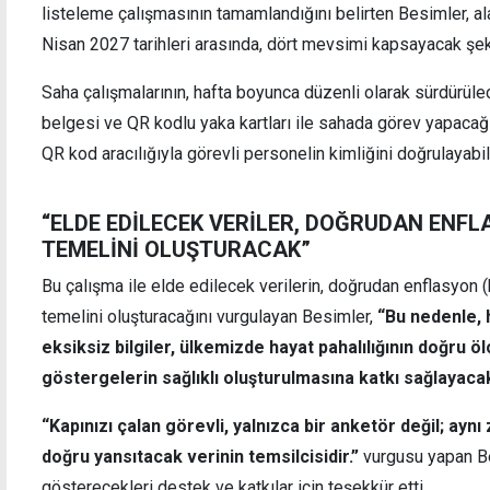
listeleme çalışmasının tamamlandığını belirten Besimler, a
Nisan 2027 tarihleri arasında, dört mevsimi kapsayacak şeki
Saha çalışmalarının, hafta boyunca düzenli olarak sürdürülec
belgesi ve QR kodlu yaka kartları ile sahada görev yapacağ
QR kod aracılığıyla görevli personelin kimliğini doğrulayabi
“ELDE EDİLECEK VERİLER, DOĞRUDAN ENF
TEMELİNİ OLUŞTURACAK”
Bu çalışma ile elde edilecek verilerin, doğrudan enflasyon (
temelini oluşturacağını vurgulayan Besimler,
“Bu nedenle, 
eksiksiz bilgiler, ülkemizde hayat pahalılığının doğru
göstergelerin sağlıklı oluşturulmasına katkı sağlayacak
“Kapınızı çalan görevli, yalnızca bir anketör değil; ayn
doğru yansıtacak verinin temsilcisidir.”
vurgusu yapan Be
gösterecekleri destek ve katkılar için teşekkür etti.