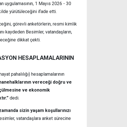
lan uygulamasının, 1 Mayıs 2026 - 30
lde yürütüleceğini ifade etti.
eğini, görevli anketörlerin, resmi kimlik
ını kaydeden Besimler, vatandaşların,
leceğine dikkat çekti.
LASYON HESAPLAMALARININ
hayat pahalılığı) hesaplamalarının
hanehalklarının vereceği doğru ve
 ölçülmesine ve ekonomik
tır.”
dedi.
ı zamanda sizin yaşam koşullarınızı
simler, vatandaşlara anket sürecine