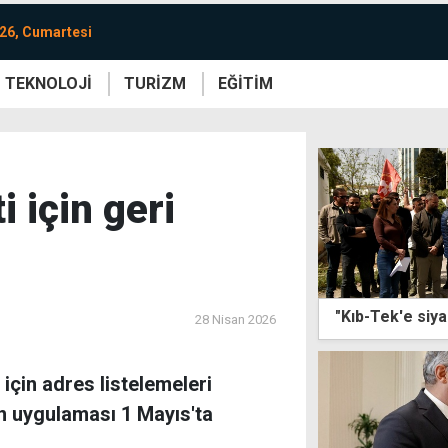
26, Cumartesi
TEKNOLOJİ
TURİZM
EĞİTİM
re
Yaşam
Sanat
Etkinlik
 için geri
"Kıb-Tek'e siyas
28 Nisan 2026
için adres listelemeleri
n uygulaması 1 Mayıs'ta