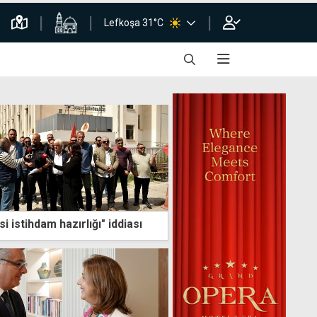
Lefkoşa 31°C
i istihdam hazırlığı" iddiası