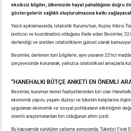
eksiksiz bilgiler, ülkemizde hayat pahalılığının doğru
göstergelerin sağlıklı oluşturulmasına katkı sağlayacak
MYK Haber Müdürü Adnan, darbe bildirisinin
Doğuş
Yazılı açıklamasında, İstatistik Kurumu’nun, Kuzey Kıbrıs Tü
okutulduğu TRT stüdyosunu ziyaret etti
sorum
üreticisi ve koordinatörü olduğunu ifade eden Besimler, 3
derlendiği ve üretilen istatistiklerin güncel olarak kamuoyu
Besimler, derlenen tüm bilgilerin, aynı yasanın 22’nci madde
çerçevesinde korunarak, yalnızca istatistiksel amaçlarla kull
“HANEHALKI BÜTÇE ANKETİ EN ÖNEMLİ AR
Besimler, kurumun temel faaliyetlerinden biri olan Hanehalk
ekonomik yapısı, yaşam düzeyi ve tüketim kalıplarına ilişk
uygulanan ekonomik ve sosyal politikaların etkinliğinin değ
önemli araştırmalardan biri olduğunun altını çizdi.
Bu kapsamda yürütülen çalışma sonucunda, Tüketici Fiyat 