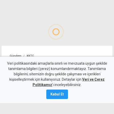
Gündem
KKTC
Süpermarketteki saldırının
Veri politikasındaki amaçlarla sınırlı ve mevzuata uygun şekilde
tanımlama bilgileri (çerez) konumlandırmaktayız. Tanımlama
zanlısı, "mağduru takip
bilgilerini; sitemizin doğru şekilde çalışması ve içerikleri
kişiselleştirmek için kullanıyoruz. Detaylar için
ederek olayı gerçekleştirmiş"
Veri ve Çerez
Politikamız
'ı inceleyebilirsiniz.
Kamalı Haber,
6
Kabul Et
Ağustos 2026
Güncelleme:
6 Ağustos
2026
A
A