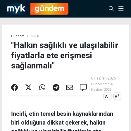
Gündem
KKTC
"Halkın sağlıklı ve ulaşılabilir
fiyatlarla ete erişmesi
sağlanmalı"
6 Haziran 2026
Güncelleme:
6
Haziran 2026
A
A
İncirli, etin temel besin kaynaklarından
biri olduğuna dikkat çekerek, halkın