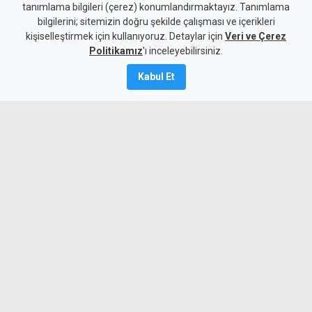
tanımlama bilgileri (çerez) konumlandırmaktayız. Tanımlama
korkuluk montajı başladı
bilgilerini; sitemizin doğru şekilde çalışması ve içerikleri
kişiselleştirmek için kullanıyoruz. Detaylar için
Veri ve Çerez
8 Ağustos 2026
Politikamız
'ı inceleyebilirsiniz.
Güncelleme:
8 Ağustos
2026
Kabul Et
A
A
Gönyeli Alayköy Belediye Başkanı
Hüseyin Amcaoğlu, Dut Deresi Kanal
Projesi'nde kanalın tamamlanan
bölümlerinde, ihtiyaç duyulan noktalarda
güvenliği sağlayacak panel çit ve
korkuluk çalışmalarının eş zamanlı
olarak sürdürüldüğünü belirtti.