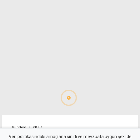
Gündem
KKTC
Dut Deresi Kanal Projesi'nde
Veri politikasındaki amaçlarla sınırlı ve mevzuata uygun şekilde