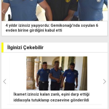
YENİ Parti'de 240 milyon lira bağış toplandı
İlginizi Çekebilir
İkamet izinsiz kalan zanlı, eşini darp ettiği
K
iddiasıyla tutuklanıp cezaevine gönderildi
u