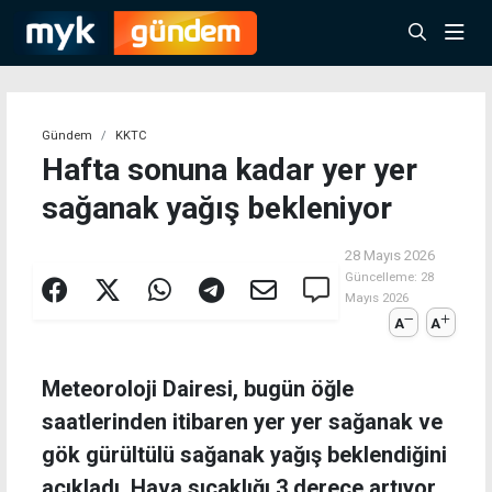
Gündem
KKTC
Hafta sonuna kadar yer yer
sağanak yağış bekleniyor
28 Mayıs 2026
Güncelleme:
28
Mayıs 2026
A
A
Meteoroloji Dairesi, bugün öğle
saatlerinden itibaren yer yer sağanak ve
gök gürültülü sağanak yağış beklendiğini
açıkladı. Hava sıcaklığı 3 derece artıyor.