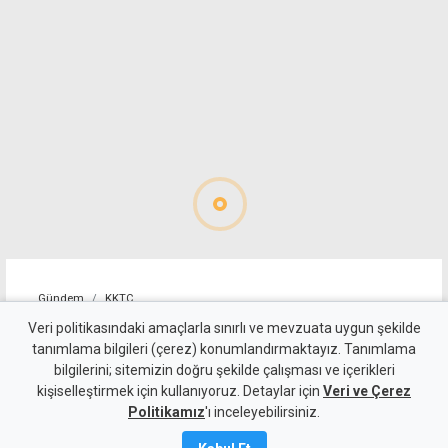
Gündem
KKTC
"Rum kesimini devlet olarak
Veri politikasındaki amaçlarla sınırlı ve mevzuata uygun şekilde
tanımlama bilgileri (çerez) konumlandırmaktayız. Tanımlama
tanımıyoruz"
bilgilerini; sitemizin doğru şekilde çalışması ve içerikleri
kişiselleştirmek için kullanıyoruz. Detaylar için
Veri ve Çerez
8 Ağustos 2026
Politikamız
'ı inceleyebilirsiniz.
Güncelleme:
9 Ağustos
2026