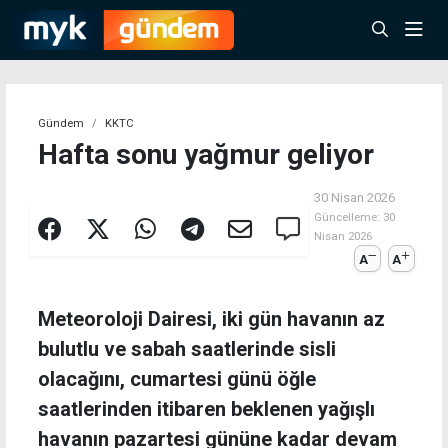
Gündem
KKTC
Hafta sonu yağmur geliyor
30 Nisan 2026
Güncelleme:
30
Nisan 2026
A
A
Meteoroloji Dairesi, iki gün havanın az
bulutlu ve sabah saatlerinde sisli
olacağını, cumartesi günü öğle
saatlerinden itibaren beklenen yağışlı
havanın pazartesi gününe kadar devam