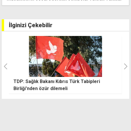
mesajı
İlginizi Çekebilir
TDP: Sağlık Bakanı Kıbrıs Türk Tabipleri
G
dı
Birliği'nden özür dilemeli
r