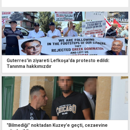
Guterres'in ziyareti Lefkoşa'da protesto edildi:
Tanınma hakkımızdır
"Bilmediği" noktadan Kuzey'e geçti, cezaevine